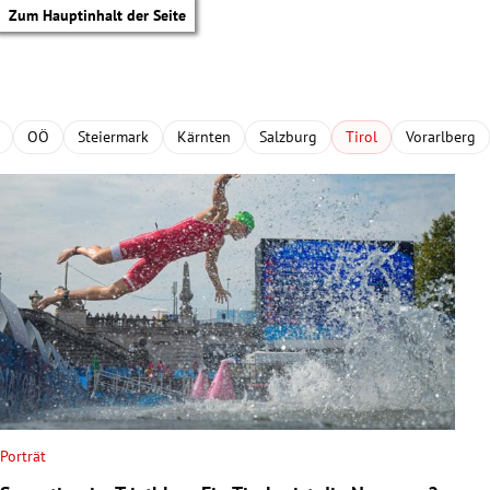
Zum Hauptinhalt der Seite
OÖ
Steiermark
Kärnten
Salzburg
Tirol
Vorarlberg
Porträt
tik Untermenü