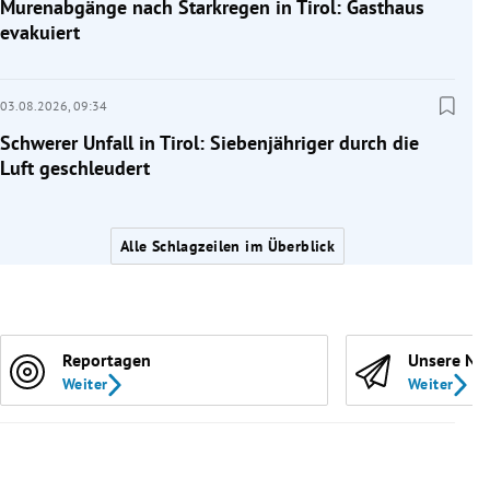
Murenabgänge nach Starkregen in Tirol: Gasthaus
evakuiert
03.08.2026,
09:34
Schwerer Unfall in Tirol: Siebenjähriger durch die
Luft geschleudert
Alle Schlagzeilen im Überblick
Reportagen
Unsere Ne
Weiter
Weiter