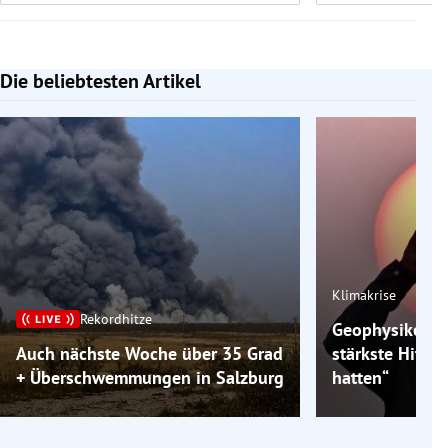
Die beliebtesten Artikel
Slide 1 von 7
Klimakrise
Rekordhitze
Geophysiker: „
Auch nächste Woche über 35 Grad
stärkste Hitzew
+ Überschwemmungen in Salzburg
hatten“