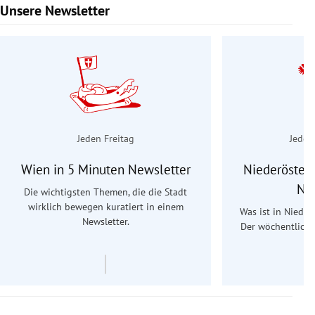
Unsere Newsletter
Slide 1 von 9
Jeden Freitag
Jeden
Wien in 5 Minuten Newsletter
Niederösterr
Ne
Die wichtigsten Themen, die die Stadt
wirklich bewegen kuratiert in einem
Was ist in Nieder
Newsletter.
Der wöchentliche
Re