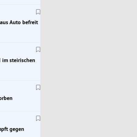
aus Auto befreit
 im steirischen
torben
Österreich
mpft gegen
Zu Gast am Heldenberg: Wo die (weißen) Hengs