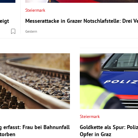
Steiermark
eigt
Messerattacke in Grazer Notschlafstelle: Drei Ve
Gestern
Steiermark
 erfasst: Frau bei Bahnunfall
Goldkette als Spur: Poli
storben
Opfer in Graz