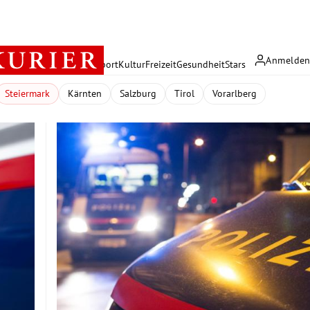
Anmelde
rreich
Politik
Wirtschaft
Sport
Kultur
Freizeit
Gesundheit
Stars
Steiermark
Kärnten
Salzburg
Tirol
Vorarlberg