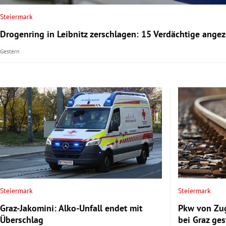
Steiermark
rt Untermenü
Drogenring in Leibnitz zerschlagen: 15 Verdächtige angez
schaft Untermenü
Gestern
s Untermenü
zeit Untermenü
undheit Untermenü
tur Untermenü
nung Untermenü
lität Untermenü
Steiermark
Steiermark
Graz-Jakomini: Alko-Unfall endet mit
Pkw von Zug
Überschlag
bei Graz ge