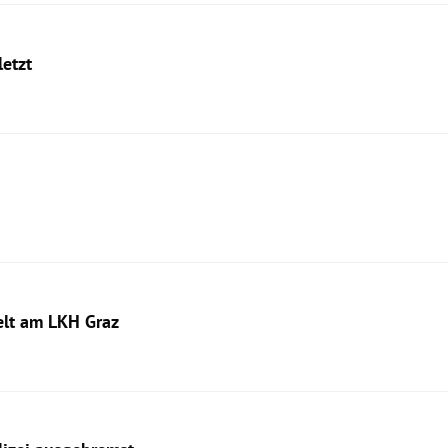
letzt
elt am LKH Graz