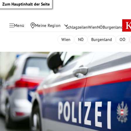
Zum Hauptinhalt der Seite
Menü
Meine Region
Schlagzeilen
Wien
NÖ
Burgenland
Öste
Wien
NÖ
Burgenland
OÖ
tik Untermenü
rreich Untermenü