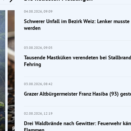
04.08.2026,
09:09
Schwerer Unfall im Bezirk Weiz: Lenker musste 
werden
03.08.2026,
09:05
Tausende Mastküken verendeten bei Stallbrand
Fehring
03.08.2026,
08:42
Grazer Altbürgermeister Franz Hasiba (93) ges
02.08.2026,
12:19
Steiermark
Drei Waldbrände nach Gewitter: Feuerwehr kä
Pkw von Zug erfasst: Frau bei Bahnunfall bei Graz
Flammen