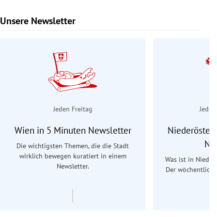
Unsere Newsletter
Slide 1 von 9
Jeden Freitag
Jeden
Wien in 5 Minuten Newsletter
Niederösterr
Ne
Die wichtigsten Themen, die die Stadt
wirklich bewegen kuratiert in einem
Was ist in Nieder
Newsletter.
Der wöchentliche
Re