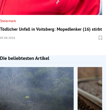
Steiermark
Tödlicher Unfall in Voitsberg: Mopedlenker (16) stirbt
05.08.2026
Die beliebtesten Artikel
Slide 1 von 7