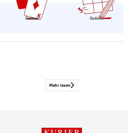
Solitaer
Sudoku
Mehr lesen