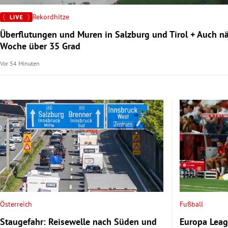
Rekordhitze
rt Untermenü
Überflutungen und Muren in Salzburg und Tirol + Auch n
Woche über 35 Grad
schaft Untermenü
Vor 54 Minuten
s Untermenü
zeit Untermenü
undheit Untermenü
tur Untermenü
nung Untermenü
lität Untermenü
Österreich
Fußball
Staugefahr: Reisewelle nach Süden und
Europa Leag