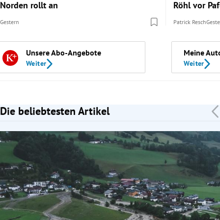
Norden rollt an
Röhl vor Pa
Gestern
Patrick Resch
Gest
Unsere Abo-Angebote
Meine Aut
Weiter
Weiter
Die beliebtesten Artikel
Slide 1 von 7