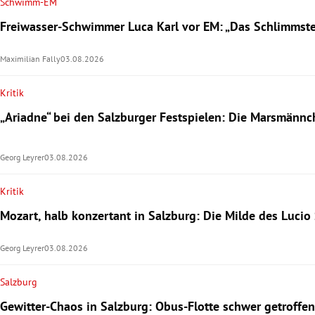
Schwimm-EM
Freiwasser-Schwimmer Luca Karl vor EM: „Das Schlimmste 
Maximilian Fally
03.08.2026
Kritik
„Ariadne“ bei den Salzburger Festspielen: Die Marsmänn
Georg Leyrer
03.08.2026
Kritik
Mozart, halb konzertant in Salzburg: Die Milde des Lucio 
Georg Leyrer
03.08.2026
Salzburg
Gewitter-Chaos in Salzburg: Obus-Flotte schwer getroffen