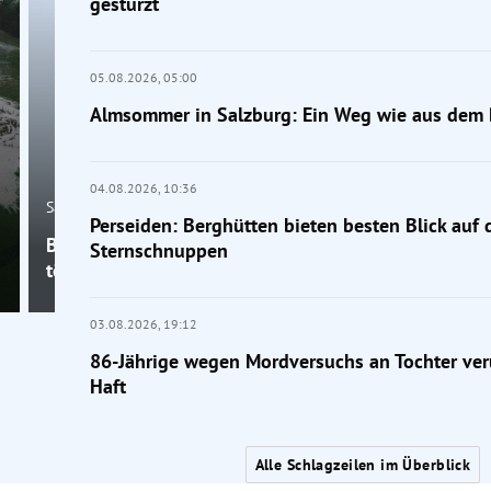
gestürzt
05.08.2026,
05:00
Almsommer in Salzburg: Ein Weg wie aus dem 
04.08.2026,
10:36
Salzburg
Perseiden: Berghütten bieten besten Blick auf 
Bergunfall am Großen Traunstein: 19-jähriger Wand
Sternschnuppen
tödlich gestürzt
03.08.2026,
19:12
86-Jährige wegen Mordversuchs an Tochter verur
Haft
Alle Schlagzeilen im Überblick