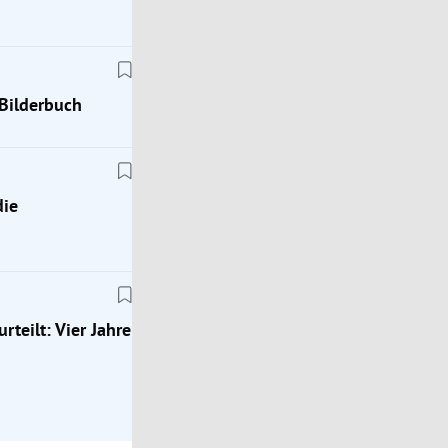
Bilderbuch
die
Österreich
erer
Staugefahr: Reisewelle nach Süden und Norden r
teilt: Vier Jahre