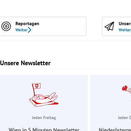
Reportagen
Unser
Weiter
Weiter
Unsere Newsletter
Slide 1 von 3
Jeden Freitag
Jeden 
Wien in 5 Minuten Newsletter
Niederösterre