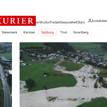
Anmelde
rreich
Politik
Wirtschaft
Sport
Kultur
Freizeit
Gesundheit
Stars
Steiermark
Kärnten
Salzburg
Tirol
Vorarlberg