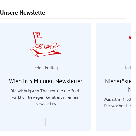
Unsere Newsletter
Slide 1 von 9
Jeden Freitag
Jeden
Wien in 5 Minuten Newsletter
Niederösterr
Ne
Die wichtigsten Themen, die die Stadt
wirklich bewegen kuratiert in einem
Was ist in Nieder
Newsletter.
Der wöchentliche
Re