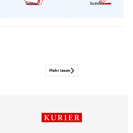
Solitaer
Sudoku
Mehr lesen