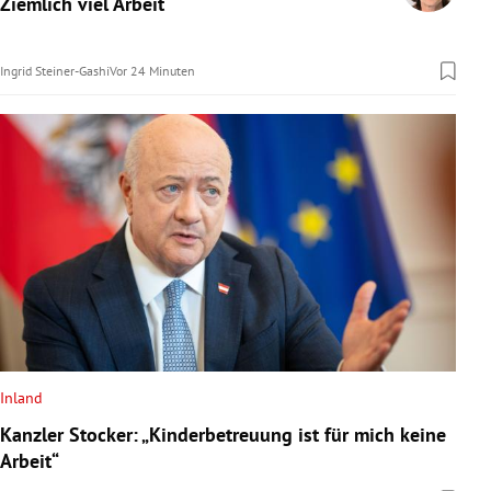
Ziemlich viel Arbeit
rreich Untermenü
Ingrid Steiner-Gashi
Vor 24 Minuten
rt Untermenü
schaft Untermenü
s Untermenü
zeit Untermenü
undheit Untermenü
tur Untermenü
nung Untermenü
Inland
Kanzler Stocker: „Kinderbetreuung ist für mich keine
lität Untermenü
Arbeit“