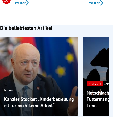
Weiter
Weiter
Die beliebtesten Artikel
Slide 1 von 7
Rekordh
Inland
Notschlachtu
Kanzler Stocker: „Kinderbetreuung
Futtermangels
ist für mich keine Arbeit“
Limit