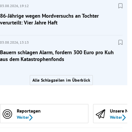
03.08.2026,
19:12
86-Jährige wegen Mordversuchs an Tochter
verurteilt: Vier Jahre Haft
03.08.2026,
13:13
Bauern schlagen Alarm, fordern 300 Euro pro Kuh
aus dem Katastrophenfonds
Alle Schlagzeilen im Überblick
Reportagen
Unsere Ne
Weiter
Weiter