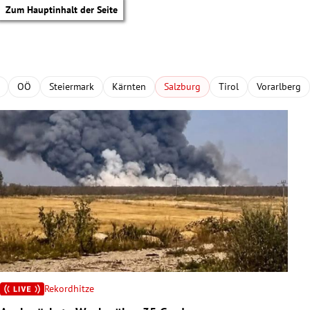
Zum Hauptinhalt der Seite
OÖ
Steiermark
Kärnten
Salzburg
Tirol
Vorarlberg
Rekordhitze
tik Untermenü