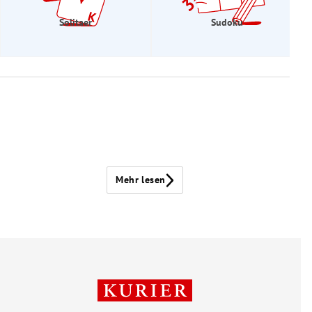
Solitaer
Sudoku
Mehr lesen