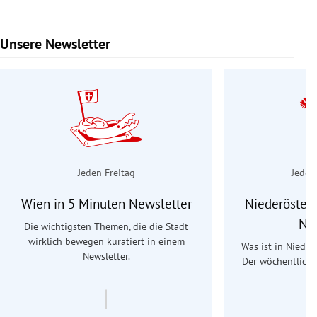
Unsere Newsletter
Slide 1 von 9
Jeden Freitag
Jeden
Wien in 5 Minuten Newsletter
Niederösterr
Ne
Die wichtigsten Themen, die die Stadt
wirklich bewegen kuratiert in einem
Was ist in Nieder
Newsletter.
Der wöchentliche
Re