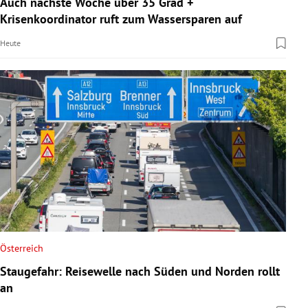
Auch nächste Woche über 35 Grad +
rreich Untermenü
Krisenkoordinator ruft zum Wassersparen auf
Heute
rt Untermenü
schaft Untermenü
s Untermenü
zeit Untermenü
undheit Untermenü
tur Untermenü
nung Untermenü
Österreich
Staugefahr: Reisewelle nach Süden und Norden rollt
lität Untermenü
an