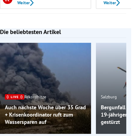
Weiter
Weiter
Die beliebtesten Artikel
Slide 1 von 7
Rekordhitze
Salzburg
Auch nächste Woche über 35 Grad
Bergunfall am 
+ Krisenkoordinator ruft zum
19-jähriger Wa
Wassersparen auf
gestürzt