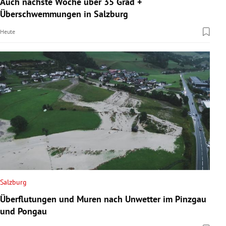
Auch nächste Woche über 35 Grad +
rreich Untermenü
Überschwemmungen in Salzburg
Heute
rt Untermenü
schaft Untermenü
s Untermenü
zeit Untermenü
undheit Untermenü
tur Untermenü
nung Untermenü
Salzburg
Überflutungen und Muren nach Unwetter im Pinzgau
lität Untermenü
und Pongau