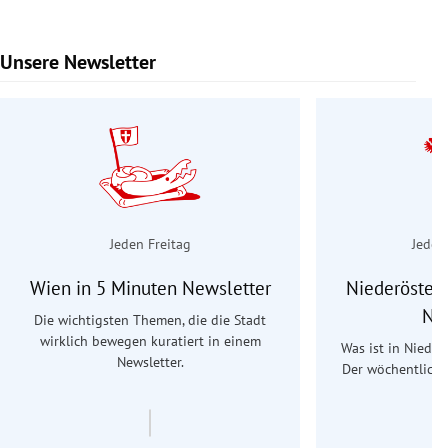
Unsere Newsletter
Slide 1 von 9
Jeden Freitag
Jeden
Wien in 5 Minuten Newsletter
Niederösterr
Ne
Die wichtigsten Themen, die die Stadt
wirklich bewegen kuratiert in einem
Was ist in Nieder
Newsletter.
Der wöchentliche
Re