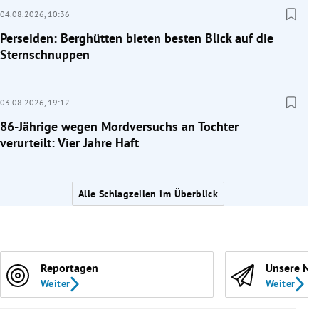
04.08.2026,
10:36
Perseiden: Berghütten bieten besten Blick auf die
Sternschnuppen
03.08.2026,
19:12
86-Jährige wegen Mordversuchs an Tochter
verurteilt: Vier Jahre Haft
Alle Schlagzeilen im Überblick
Reportagen
Unsere Ne
Weiter
Weiter