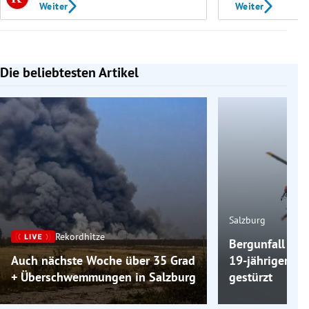
Weiter
Weiter
Die beliebtesten Artikel
Slide 1 von 7
Salzburg
Rekordhitze
Bergunfall am 
Auch nächste Woche über 35 Grad
19-jähriger Wa
+ Überschwemmungen in Salzburg
gestürzt