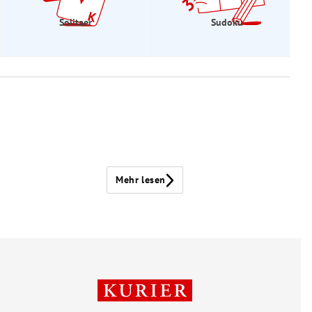
Solitaer
Sudoku
Mehr lesen