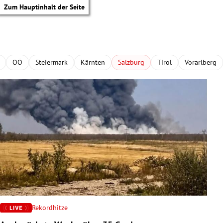
Zum Hauptinhalt der Seite
OÖ
Steiermark
Kärnten
Salzburg
Tirol
Vorarlberg
Rekordhitze
tik Untermenü