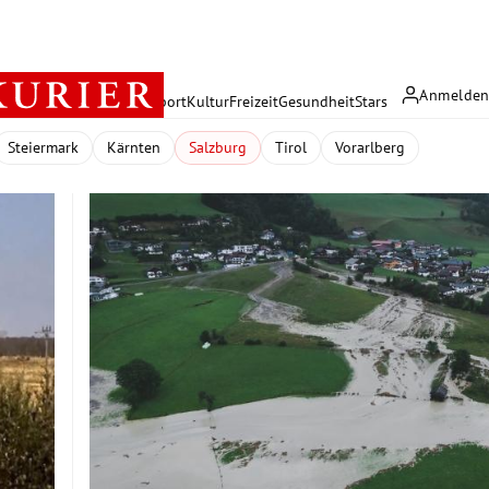
Anmelde
rreich
Politik
Wirtschaft
Sport
Kultur
Freizeit
Gesundheit
Stars
Steiermark
Kärnten
Salzburg
Tirol
Vorarlberg