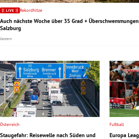
Rekordhitze
rt Untermenü
Auch nächste Woche über 35 Grad + Überschwemmungen
Salzburg
schaft Untermenü
Gestern
s Untermenü
zeit Untermenü
undheit Untermenü
tur Untermenü
nung Untermenü
lität Untermenü
Österreich
Fußball
Staugefahr: Reisewelle nach Süden und
Europa Leag