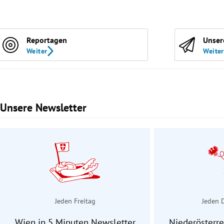
Reportagen
Unser
Weiter
Weiter
Unsere Newsletter
Slide 1 von 3
Jeden Freitag
Jeden 
Wien in 5 Minuten Newsletter
Niederösterre