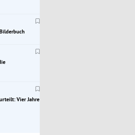
Bilderbuch
die
Österreich
erer
Staugefahr: Reisewelle nach Süden und Norden r
teilt: Vier Jahre