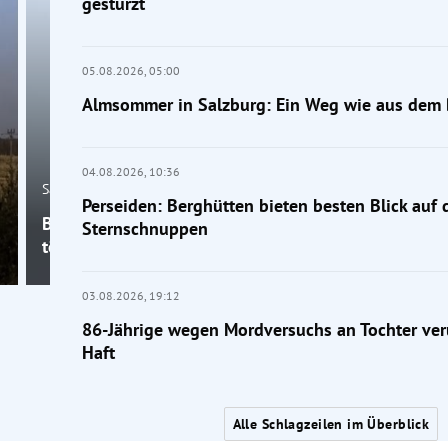
gestürzt
05.08.2026,
05:00
Almsommer in Salzburg: Ein Weg wie aus dem 
04.08.2026,
10:36
Salzburg
Perseiden: Berghütten bieten besten Blick auf 
Bergunfall am Großen Traunstein: 19-jähriger Wand
Sternschnuppen
tödlich gestürzt
03.08.2026,
19:12
86-Jährige wegen Mordversuchs an Tochter verur
Haft
Alle Schlagzeilen im Überblick