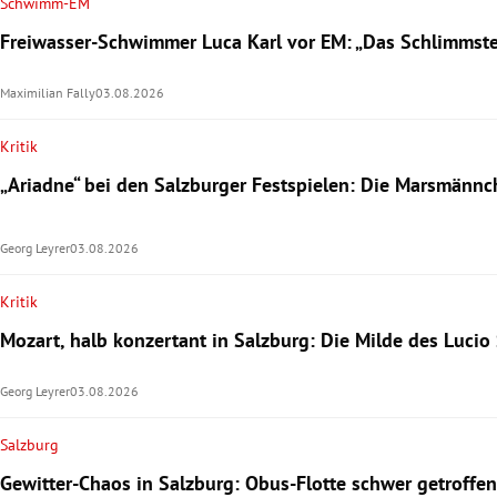
Schwimm-EM
Freiwasser-Schwimmer Luca Karl vor EM: „Das Schlimmste 
Maximilian Fally
03.08.2026
Kritik
„Ariadne“ bei den Salzburger Festspielen: Die Marsmänn
Georg Leyrer
03.08.2026
Kritik
Mozart, halb konzertant in Salzburg: Die Milde des Lucio 
Georg Leyrer
03.08.2026
Salzburg
Gewitter-Chaos in Salzburg: Obus-Flotte schwer getroffen