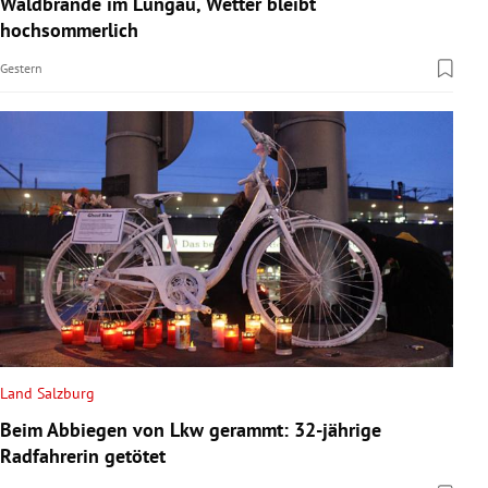
Waldbrände im Lungau, Wetter bleibt
rreich Untermenü
hochsommerlich
Gestern
rt Untermenü
schaft Untermenü
s Untermenü
zeit Untermenü
undheit Untermenü
tur Untermenü
nung Untermenü
Land Salzburg
Beim Abbiegen von Lkw gerammt: 32-jährige
lität Untermenü
Radfahrerin getötet