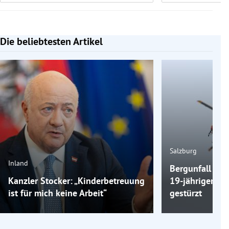
Die beliebtesten Artikel
Slide 1 von 7
Salzburg
Inland
Bergunfall am 
Kanzler Stocker: „Kinderbetreuung
19-jähriger Wa
ist für mich keine Arbeit“
gestürzt