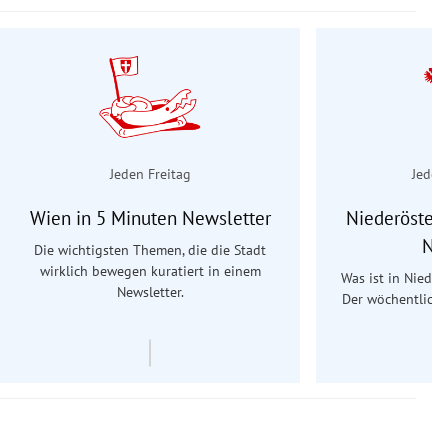
Jeden Freitag
Jeden
Wien in 5 Minuten Newsletter
Niederösterr
Ne
Die wichtigsten Themen, die die Stadt
wirklich bewegen kuratiert in einem
Was ist in Nieder
Newsletter.
Der wöchentliche
Re