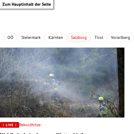
Zum Hauptinhalt der Seite
OÖ
Steiermark
Kärnten
Salzburg
Tirol
Vorarlberg
Rekordhitze
tik Untermenü