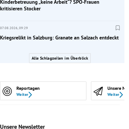
Kinderbetreuung „keine Arbeit“? SPÖ-Frauen
kritisieren Stocker
07.08.2026,
09:29
Kriegsrelikt in Salzburg: Granate an Salzach entdeckt
Alle Schlagzeilen im Überblick
Reportagen
Unsere Ne
Weiter
Weiter
Unsere Newsletter
Slide 1 von 9