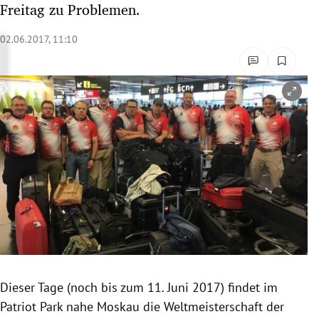
Freitag zu Problemen.
rreich Untermenü
02.06.2017, 11:10
rt Untermenü
schaft Untermenü
Copyright-Hinweis öffnen/schließen
s Untermenü
zeit Untermenü
undheit Untermenü
tur Untermenü
nung Untermenü
Dieser Tage (noch bis zum 11. Juni 2017) findet im
lität Untermenü
Patriot Park nahe
Moskau
die Weltmeisterschaft der