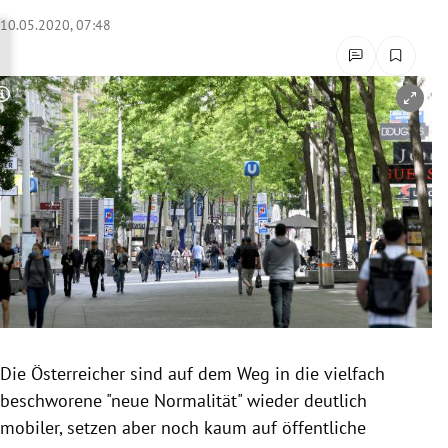
rreich Untermenü
10.05.2020, 07:48
rt Untermenü
Copyright-Hinweis öffnen/schließen
schaft Untermenü
s Untermenü
zeit Untermenü
undheit Untermenü
tur Untermenü
nung Untermenü
Die Österreicher sind auf dem Weg in die vielfach
beschworene "neue Normalität" wieder deutlich
lität Untermenü
mobiler, setzen aber noch kaum auf öffentliche