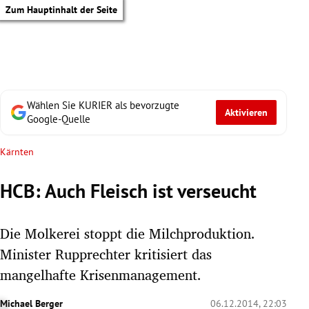
Zum Hauptinhalt der Seite
Wählen Sie KURIER als bevorzugte
Aktivieren
Google-Quelle
Kärnten
HCB: Auch Fleisch ist verseucht
Die Molkerei stoppt die Milchproduktion.
Minister Rupprechter kritisiert das
mangelhafte Krisenmanagement.
tik Untermenü
Michael Berger
06.12.2014, 22:03