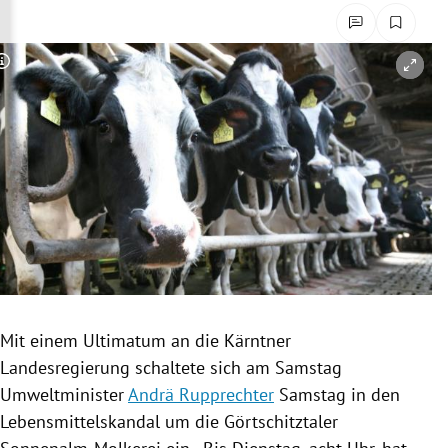
rreich Untermenü
rt Untermenü
Copyright-Hinweis öffnen/schließen
schaft Untermenü
s Untermenü
zeit Untermenü
undheit Untermenü
tur Untermenü
Mit einem
Ultimatum
an die Kärntner
nung Untermenü
Landesregierung schaltete sich am Samstag
Umweltminister
Andrä Rupprechter
Samstag in den
lität Untermenü
Lebensmittelskandal
um die Görtschitztaler