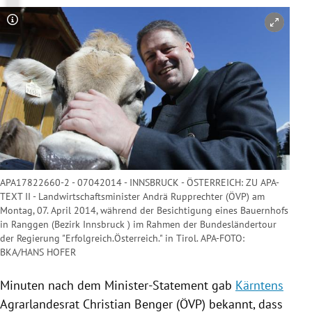
Copyright-Hinweis öffnen/schließen
APA17822660-2 - 07042014 - INNSBRUCK - ÖSTERREICH: ZU APA-
TEXT II - Landwirtschaftsminister Andrä Rupprechter (ÖVP) am
Montag, 07. April 2014, während der Besichtigung eines Bauernhofs
in Ranggen (Bezirk Innsbruck ) im Rahmen der Bundesländertour
der Regierung "Erfolgreich.Österreich." in Tirol. APA-FOTO:
BKA/HANS HOFER
Minuten nach dem Minister-Statement gab
Kärntens
Agrarlandesrat
Christian Benger
(
ÖVP
) bekannt, dass