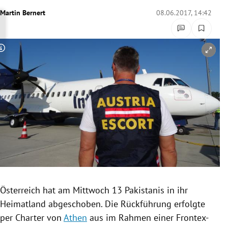
rreich Untermenü
Martin Bernert
08.06.2017, 14:42
rt Untermenü
Copyright-Hinweis öffnen/schließen
schaft Untermenü
s Untermenü
zeit Untermenü
undheit Untermenü
tur Untermenü
nung Untermenü
Österreich
hat am Mittwoch 13 Pakistanis in ihr
Heimatland abgeschoben. Die Rückführung erfolgte
lität Untermenü
per Charter von
Athen
aus im Rahmen einer Frontex-