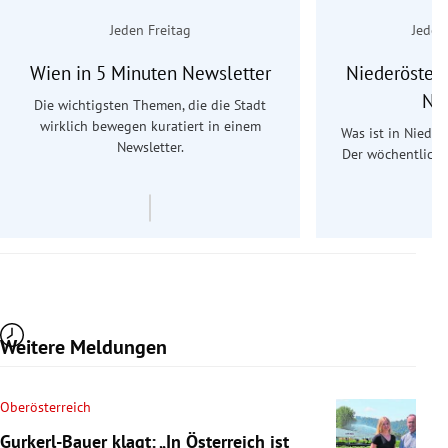
Jeden Freitag
Jeden
Wien in 5 Minuten Newsletter
Niederösterr
Ne
Die wichtigsten Themen, die die Stadt
wirklich bewegen kuratiert in einem
Was ist in Nieder
Newsletter.
Der wöchentliche
Re
Weitere Meldungen
Oberösterreich
Gurkerl-Bauer klagt: „In Österreich ist