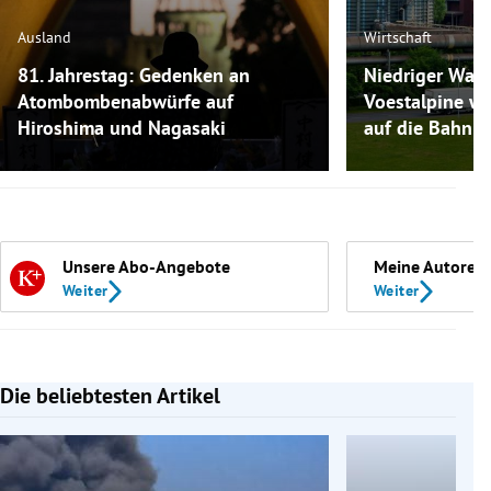
Ausland
Wirtschaft
81. Jahrestag: Gedenken an
Niedriger Wass
Atombombenabwürfe auf
Voestalpine w
Hiroshima und Nagasaki
auf die Bahn a
Unsere Abo-Angebote
Meine Autoren
Weiter
Weiter
Die beliebtesten Artikel
Slide 1 von 7