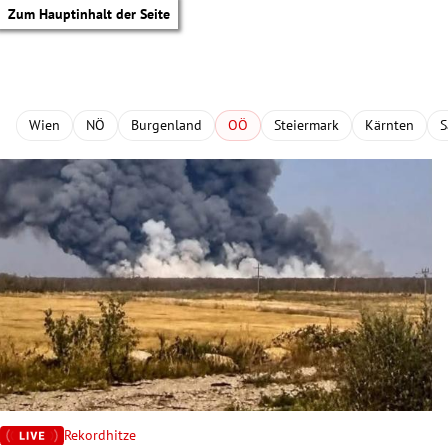
Zum Hauptinhalt der Seite
Wien
NÖ
Burgenland
OÖ
Steiermark
Kärnten
S
tik Untermenü
Rekordhitze