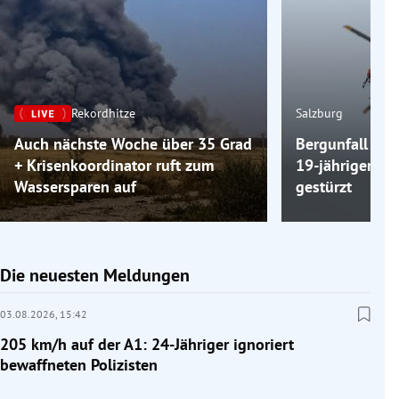
Rekordhitze
Salzburg
Auch nächste Woche über 35 Grad
Bergunfall am 
+ Krisenkoordinator ruft zum
19-jähriger Wa
Wassersparen auf
gestürzt
Die neuesten Meldungen
03.08.2026,
15:42
205 km/h auf der A1: 24-Jähriger ignoriert
bewaffneten Polizisten