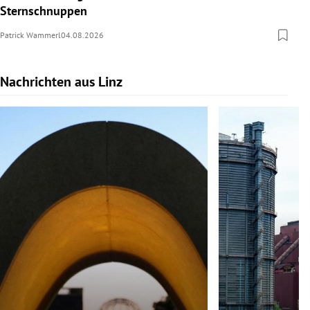
Sternschnuppen
Patrick Wammerl
04.08.2026
Nachrichten aus Linz
Slide 1 von 9