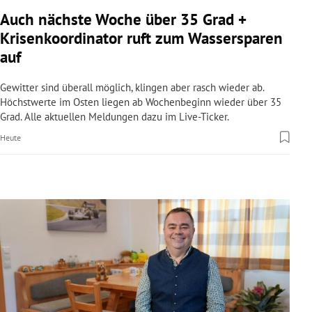
rreich Untermenü
Auch nächste Woche über 35 Grad +
Krisenkoordinator ruft zum Wassersparen
rt Untermenü
auf
schaft Untermenü
Gewitter sind überall möglich, klingen aber rasch wieder ab.
Höchstwerte im Osten liegen ab Wochenbeginn wieder über 35
s Untermenü
Grad. Alle aktuellen Meldungen dazu im Live-Ticker.
Heute
zeit Untermenü
undheit Untermenü
tur Untermenü
nung Untermenü
lität Untermenü