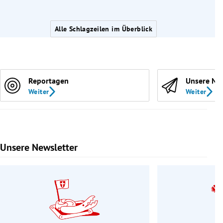
Alle Schlagzeilen im Überblick
Reportagen
Unsere Ne
Weiter
Weiter
Unsere Newsletter
Slide 1 von 9