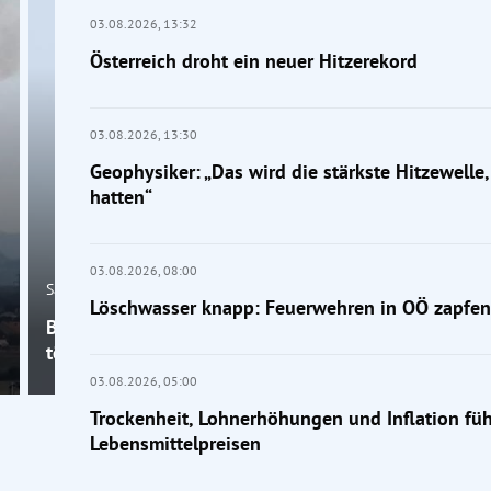
03.08.2026,
13:32
Österreich droht ein neuer Hitzerekord
03.08.2026,
13:30
Geophysiker: „Das wird die stärkste Hitzewelle, 
hatten“
03.08.2026,
08:00
Salzburg
Löschwasser knapp: Feuerwehren in OÖ zapfen 
Bergunfall am Großen Traunstein: 19-jähriger Wand
tödlich gestürzt
03.08.2026,
05:00
Trockenheit, Lohnerhöhungen und Inflation fü
Lebensmittelpreisen