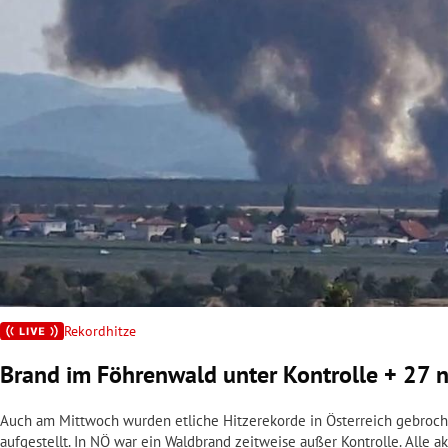
rt Untermenü
schaft Untermenü
s Untermenü
zeit Untermenü
undheit Untermenü
tur Untermenü
nung Untermenü
Rekordhitze
Brand im Föhrenwald unter Kontrolle + 27 
lität Untermenü
Auch am Mittwoch wurden etliche Hitzerekorde in Österreich gebroche
aufgestellt. In NÖ war ein Waldbrand zeitweise außer Kontrolle. Alle 