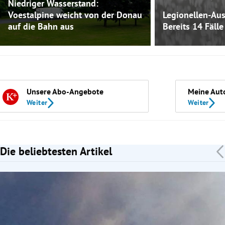
Niedriger Wasserstand:
Voestalpine weicht von der Donau
Legionellen-Aus
auf die Bahn aus
Bereits 14 Fälle 
Unsere Abo-Angebote
Meine Aut
Weiter
Weiter
Die beliebtesten Artikel
Slide 1 von 7