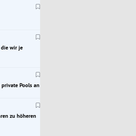
die wir je
Oberösterreich
private Pools an
erer
Löschwasser knapp: Feuerwehren in OÖ zapfen p
Pools an
hren zu höheren