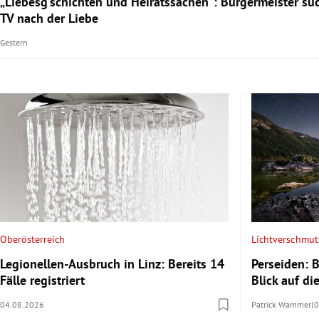
„Liebesg’schichten und Heiratssachen“: Bürgermeister su
TV nach der Liebe
Gestern
Oberösterreich
Lichtverschmu
Legionellen-Ausbruch in Linz: Bereits 14
Perseiden: 
Fälle registriert
Blick auf d
04.08.2026
Patrick Wammerl
0