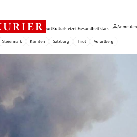
Anmelde
rreich
Politik
Wirtschaft
Sport
Kultur
Freizeit
Gesundheit
Stars
Steiermark
Kärnten
Salzburg
Tirol
Vorarlberg