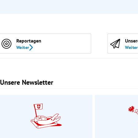
Reportagen
Unser
Weiter
Weiter
Unsere Newsletter
Slide 1 von 3