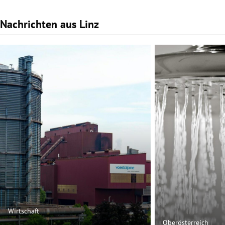
Nachrichten aus Linz
Slide 1 von 3
Wirtschaft
Oberösterreich