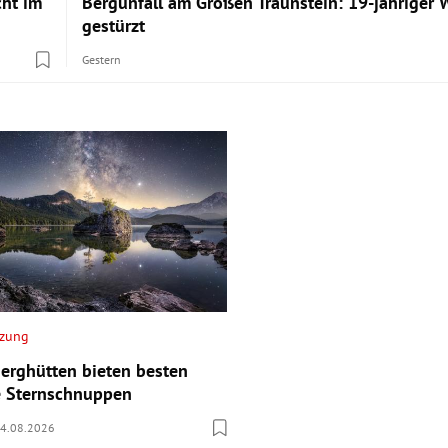
cht im
Bergunfall am Großen Traunstein: 19-jähriger 
gestürzt
Gestern
tzung
Berghütten bieten besten
ie Sternschnuppen
4.08.2026