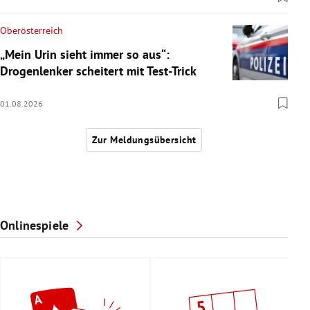
Oberösterreich
„Mein Urin sieht immer so aus“:
Drogenlenker scheitert mit Test-Trick
01.08.2026
Zur Meldungsübersicht
Onlinespiele