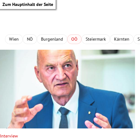
Zum Hauptinhalt der Seite
Wien
NÖ
Burgenland
OÖ
Steiermark
Kärnten
S
tik Untermenü
Interview