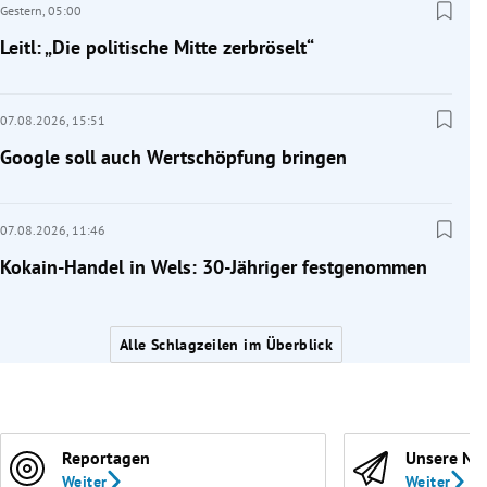
Gestern,
05:00
Leitl: „Die politische Mitte zerbröselt“
07.08.2026,
15:51
Google soll auch Wertschöpfung bringen
07.08.2026,
11:46
Kokain-Handel in Wels: 30-Jähriger festgenommen
Alle Schlagzeilen im Überblick
Reportagen
Unsere Ne
Weiter
Weiter