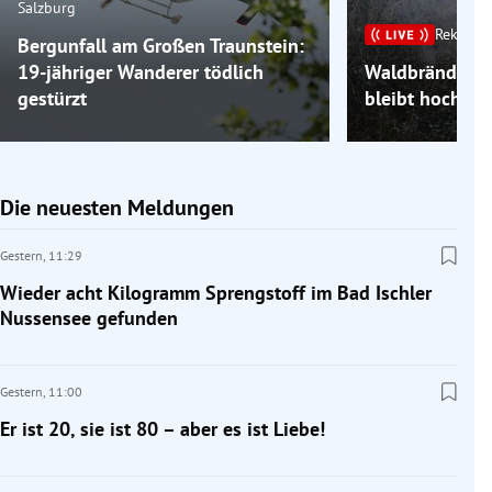
Salzburg
Rekordh
Bergunfall am Großen Traunstein:
19-jähriger Wanderer tödlich
Waldbrände im
gestürzt
bleibt hochso
Die neuesten Meldungen
Gestern,
11:29
Wieder acht Kilogramm Sprengstoff im Bad Ischler
Nussensee gefunden
Gestern,
11:00
Er ist 20, sie ist 80 – aber es ist Liebe!