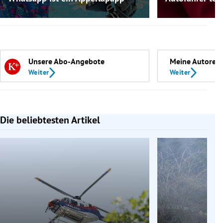
Unsere Abo-Angebote
Meine Autoren
Weiter
Weiter
Die beliebtesten Artikel
Slide 1 von 7