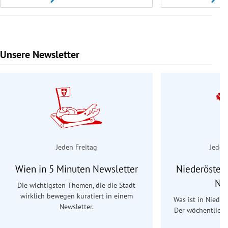
Unsere Newsletter
Slide 1 von 9
Jeden Freitag
Jeden
Wien in 5 Minuten Newsletter
Niederösterr
Ne
Die wichtigsten Themen, die die Stadt
wirklich bewegen kuratiert in einem
Was ist in Nieder
Newsletter.
Der wöchentliche
Re