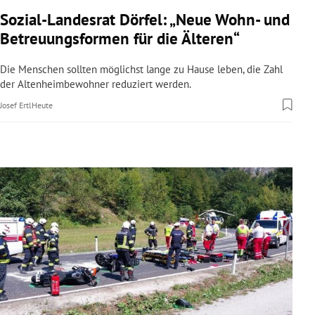
rreich Untermenü
Sozial-Landesrat Dörfel: „Neue Wohn- und
Betreuungsformen für die Älteren“
rt Untermenü
Die Menschen sollten möglichst lange zu Hause leben, die Zahl
schaft Untermenü
der Altenheimbewohner reduziert werden.
Josef Ertl
Heute
s Untermenü
zeit Untermenü
undheit Untermenü
tur Untermenü
nung Untermenü
lität Untermenü