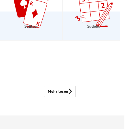
Solitaer
Sudoku
Mehr lesen