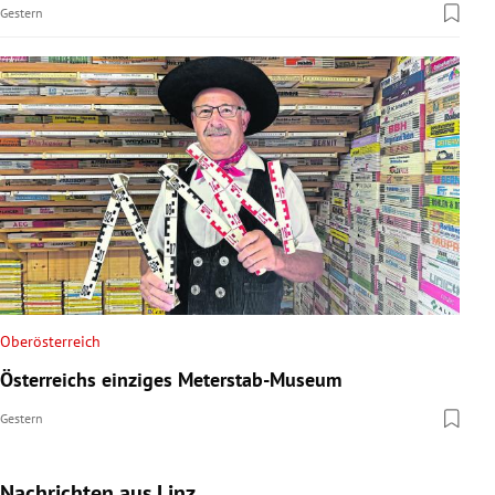
Gestern
Oberösterreich
Österreichs einziges Meterstab-Museum
Gestern
Nachrichten aus Linz
Slide 1 von 9