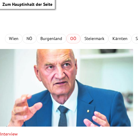
Zum Hauptinhalt der Seite
Wien
NÖ
Burgenland
OÖ
Steiermark
Kärnten
S
tik Untermenü
Interview