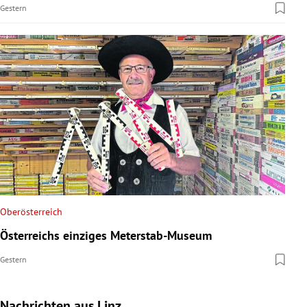
Gestern
Oberösterreich
Österreichs einziges Meterstab-Museum
Gestern
Nachrichten aus Linz
Slide 1 von 9