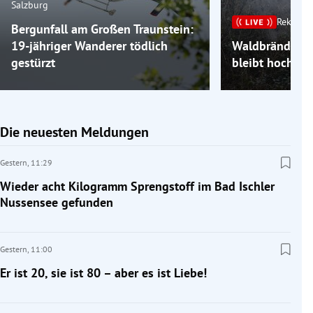
Salzburg
Rekordh
Bergunfall am Großen Traunstein:
19-jähriger Wanderer tödlich
Waldbrände im
gestürzt
bleibt hochso
Die neuesten Meldungen
Gestern,
11:29
Wieder acht Kilogramm Sprengstoff im Bad Ischler
Nussensee gefunden
Gestern,
11:00
Er ist 20, sie ist 80 – aber es ist Liebe!