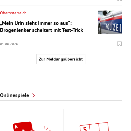
Oberösterreich
„Mein Urin sieht immer so aus“:
Drogenlenker scheitert mit Test-Trick
01.08.2026
Zur Meldungsübersicht
Onlinespiele