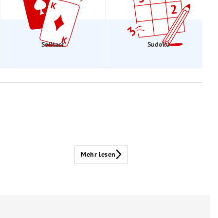
Solitaer
Sudoku
Mehr lesen