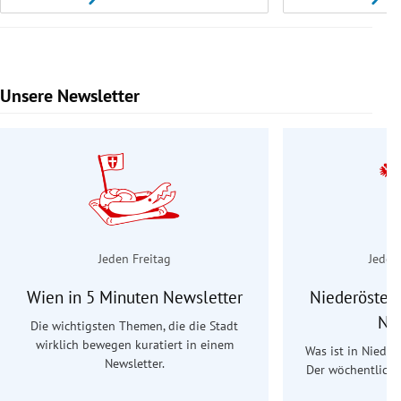
Unsere Newsletter
Slide 1 von 9
Jeden Freitag
Jeden
Wien in 5 Minuten Newsletter
Niederösterr
Ne
Die wichtigsten Themen, die die Stadt
wirklich bewegen kuratiert in einem
Was ist in Nieder
Newsletter.
Der wöchentliche
Re