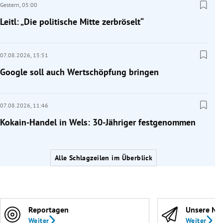
Gestern,
05:00
Leitl: „Die politische Mitte zerbröselt“
07.08.2026,
15:51
Google soll auch Wertschöpfung bringen
07.08.2026,
11:46
Kokain-Handel in Wels: 30-Jähriger festgenommen
Alle Schlagzeilen im Überblick
Reportagen
Unsere Ne
Weiter
Weiter