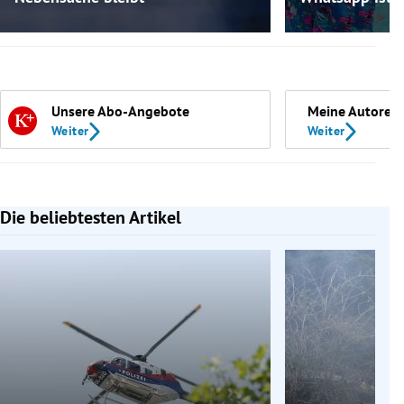
Unsere Abo-Angebote
Meine Autoren
Weiter
Weiter
Die beliebtesten Artikel
Slide 1 von 7