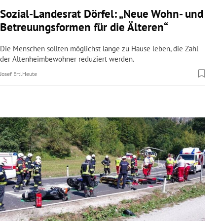
rreich Untermenü
Sozial-Landesrat Dörfel: „Neue Wohn- und
Betreuungsformen für die Älteren“
rt Untermenü
Die Menschen sollten möglichst lange zu Hause leben, die Zahl
schaft Untermenü
der Altenheimbewohner reduziert werden.
Josef Ertl
Heute
s Untermenü
zeit Untermenü
undheit Untermenü
tur Untermenü
nung Untermenü
lität Untermenü