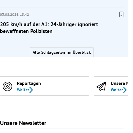
03.08.2026,
15:42
205 km/h auf der A1: 24-Jähriger ignoriert
bewaffneten Polizisten
Alle Schlagzeilen im Überblick
Reportagen
Unsere Ne
Weiter
Weiter
Unsere Newsletter
Slide 1 von 9