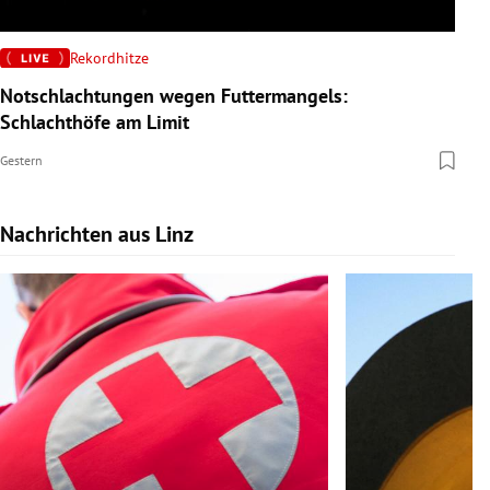
Rekordhitze
Notschlachtungen wegen Futtermangels:
Schlachthöfe am Limit
Gestern
Nachrichten aus Linz
Slide 1 von 9