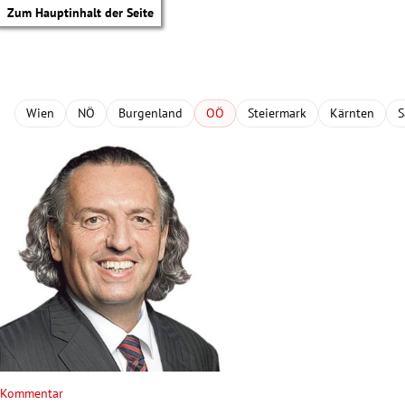
Zum Hauptinhalt der Seite
Wien
NÖ
Burgenland
OÖ
Steiermark
Kärnten
S
tik Untermenü
Kommentar