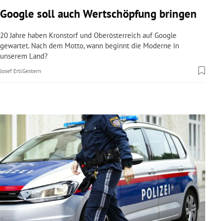
rreich Untermenü
Google soll auch Wertschöpfung bringen
rt Untermenü
20 Jahre haben Kronstorf und Oberösterreich auf Google
gewartet. Nach dem Motto, wann beginnt die Moderne in
unserem Land?
schaft Untermenü
Josef Ertl
Gestern
s Untermenü
zeit Untermenü
undheit Untermenü
tur Untermenü
nung Untermenü
lität Untermenü