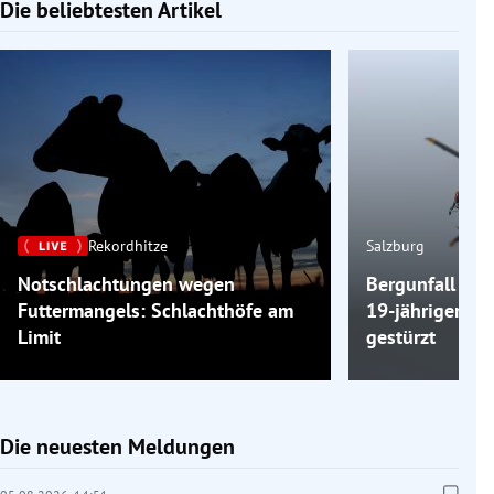
Die beliebtesten Artikel
Slide 1 von 7
Rekordhitze
Salzburg
Notschlachtungen wegen
Bergunfall am 
Futtermangels: Schlachthöfe am
19-jähriger Wa
Limit
gestürzt
Die neuesten Meldungen