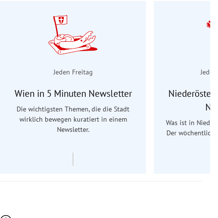
Jeden Freitag
Jeden
Wien in 5 Minuten Newsletter
Niederösterr
Ne
Die wichtigsten Themen, die die Stadt
wirklich bewegen kuratiert in einem
Was ist in Nieder
Newsletter.
Der wöchentliche
Re