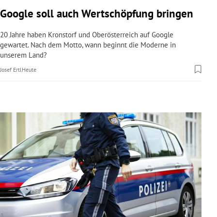
rreich Untermenü
Google soll auch Wertschöpfung bringen
rt Untermenü
20 Jahre haben Kronstorf und Oberösterreich auf Google
gewartet. Nach dem Motto, wann beginnt die Moderne in
unserem Land?
schaft Untermenü
Josef Ertl
Heute
s Untermenü
zeit Untermenü
undheit Untermenü
tur Untermenü
nung Untermenü
lität Untermenü