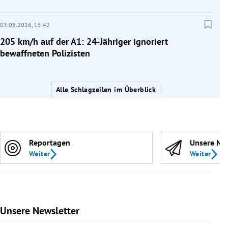
03.08.2026,
15:42
205 km/h auf der A1: 24-Jähriger ignoriert
bewaffneten Polizisten
Alle Schlagzeilen im Überblick
Reportagen
Unsere Ne
Weiter
Weiter
Unsere Newsletter
Slide 1 von 9