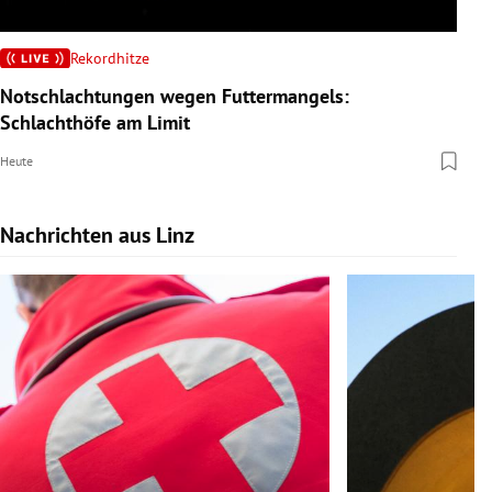
Rekordhitze
Notschlachtungen wegen Futtermangels:
Schlachthöfe am Limit
Heute
Nachrichten aus Linz
Slide 1 von 9