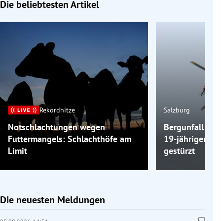
Die beliebtesten Artikel
Slide 1 von 7
Rekordhitze
Salzburg
Notschlachtungen wegen
Bergunfall am 
Futtermangels: Schlachthöfe am
19-jähriger Wa
Limit
gestürzt
Die neuesten Meldungen