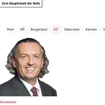
Zum Hauptinhalt der Seite
Wien
NÖ
Burgenland
OÖ
Steiermark
Kärnten
S
tik Untermenü
Kommentar