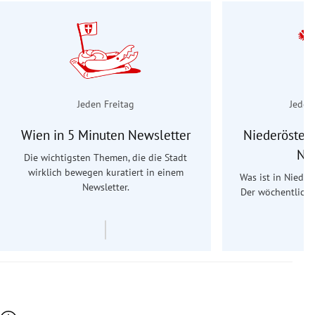
Jeden Freitag
Jeden
Wien in 5 Minuten Newsletter
Niederösterr
Ne
Die wichtigsten Themen, die die Stadt
wirklich bewegen kuratiert in einem
Was ist in Nieder
Newsletter.
Der wöchentliche
Re