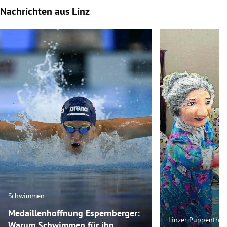
Nachrichten aus Linz
Slide 1 von 9
Schwimmen
Medaillenhoffnung Espernberger:
Linzer Puppenthea
Warum Schwimmen für ihn