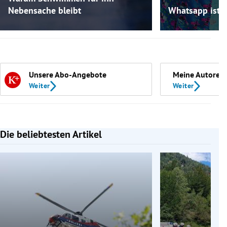
Nebensache bleibt
Whatsapp ist 
Unsere Abo-Angebote
Meine Autoren
Weiter
Weiter
Die beliebtesten Artikel
Slide 1 von 7