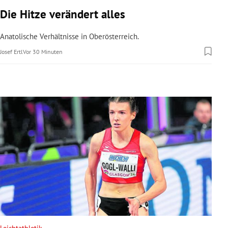
rreich Untermenü
Die Hitze verändert alles
rt Untermenü
Anatolische Verhältnisse in Oberösterreich.
Josef Ertl
Vor 30 Minuten
schaft Untermenü
s Untermenü
zeit Untermenü
undheit Untermenü
tur Untermenü
nung Untermenü
lität Untermenü
Leichtathletik