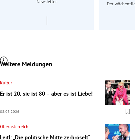
Newsletter.
Der wöchentliche
Re
Weitere Meldungen
Kultur
Er ist 20, sie ist 80 – aber es ist Liebe!
08.08.2026
Oberösterreich
Leitl: „Die politische Mitte zerbröselt“