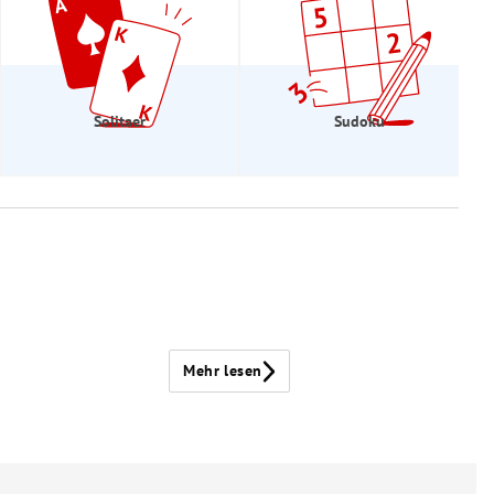
Solitaer
Sudoku
Mehr lesen