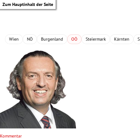
Zum Hauptinhalt der Seite
Wien
NÖ
Burgenland
OÖ
Steiermark
Kärnten
S
tik Untermenü
Kommentar