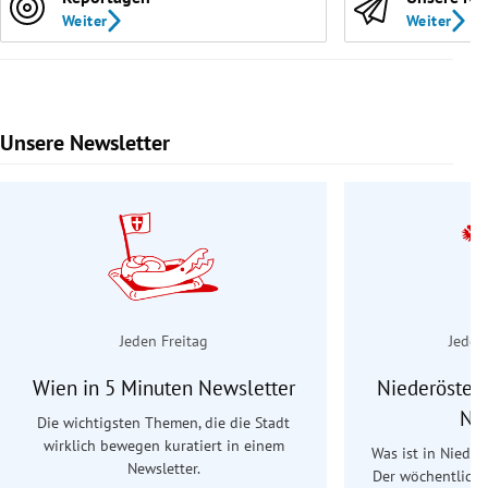
Weiter
Weiter
Unsere Newsletter
Slide 1 von 9
Jeden Freitag
Jeden
Wien in 5 Minuten Newsletter
Niederösterr
Ne
Die wichtigsten Themen, die die Stadt
wirklich bewegen kuratiert in einem
Was ist in Nieder
Newsletter.
Der wöchentliche