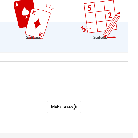
Solitaer
Sudoku
Mehr lesen