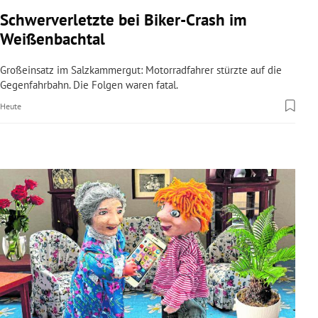
rreich Untermenü
Schwerverletzte bei Biker-Crash im
Weißenbachtal
rt Untermenü
Großeinsatz im Salzkammergut: Motorradfahrer stürzte auf die
schaft Untermenü
Gegenfahrbahn. Die Folgen waren fatal.
Heute
s Untermenü
zeit Untermenü
undheit Untermenü
tur Untermenü
nung Untermenü
lität Untermenü