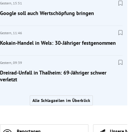
Gestern,
15:51
Google soll auch Wertschöpfung bringen
Gestern,
11:46
Kokain-Handel in Wels: 30-Jähriger festgenommen
Gestern,
09:39
Dreirad-Unfall in Thalheim: 69-Jähriger schwer
verletzt
Alle Schlagzeilen im Überblick
Reportagen
Unsere Ne