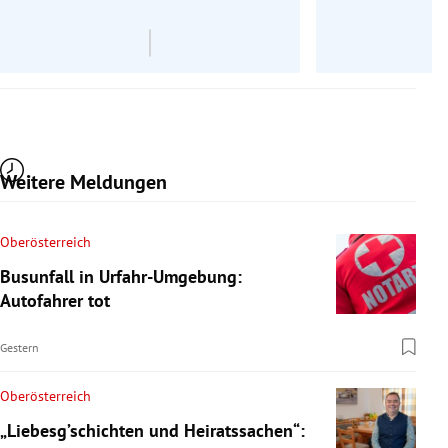
Re
Weitere Meldungen
Oberösterreich
Busunfall in Urfahr-Umgebung:
Autofahrer tot
Gestern
Oberösterreich
„Liebesg’schichten und Heiratssachen“: