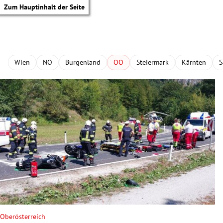
Zum Hauptinhalt der Seite
Wien
NÖ
Burgenland
OÖ
Steiermark
Kärnten
S
tik Untermenü
Oberösterreich