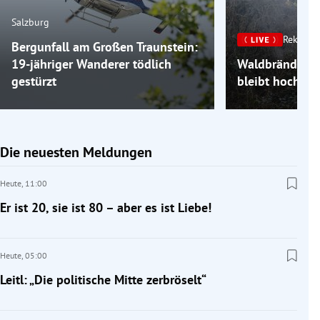
Salzburg
Rekordh
Bergunfall am Großen Traunstein:
19-jähriger Wanderer tödlich
Waldbrände im
gestürzt
bleibt hochso
Die neuesten Meldungen
Heute,
11:00
Er ist 20, sie ist 80 – aber es ist Liebe!
Heute,
05:00
Leitl: „Die politische Mitte zerbröselt“