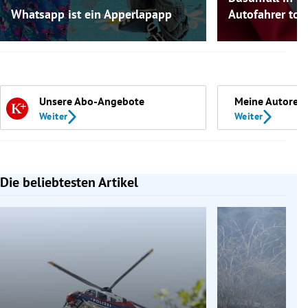
Whatsapp ist ein Apperlapapp
Autofahrer tot
Unsere Abo-Angebote
Meine Autoren
Weiter
Weiter
Die beliebtesten Artikel
Slide 1 von 7