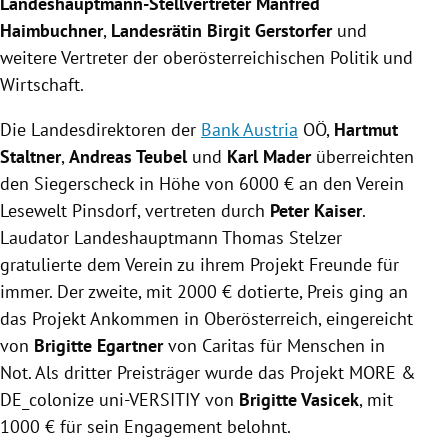
Landeshauptmann-Stellvertreter
Manfred
Haimbuchner
,
Landesrätin
Birgit Gerstorfer
und
weitere Vertreter der oberösterreichischen Politik und
Wirtschaft.
Die Landesdirektoren der
Bank Austria
OÖ,
Hartmut
Staltner
,
Andreas Teubel
und
Karl Mader
überreichten
den Siegerscheck in Höhe von 6000 € an den Verein
Lesewelt
Pinsdorf
, vertreten durch
Peter Kaiser
.
Laudator Landeshauptmann
Thomas Stelzer
gratulierte dem Verein zu ihrem Projekt Freunde für
immer. Der zweite, mit 2000 € dotierte, Preis ging an
das Projekt Ankommen in
Oberösterreich
, eingereicht
von
Brigitte Egartner
von
Caritas
für Menschen in
Not. Als dritter Preisträger wurde das Projekt MORE &
DE_colonize uni-VERSITIY von
Brigitte Vasicek
, mit
1000 € für sein Engagement belohnt.