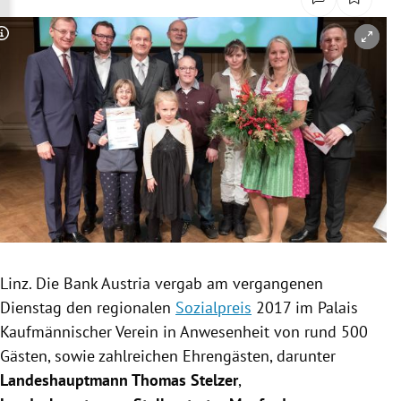
rreich Untermenü
Copyright-Hinweis öffnen/schließen
rt Untermenü
schaft Untermenü
s Untermenü
zeit Untermenü
undheit Untermenü
tur Untermenü
Linz
. Die
Bank Austria
vergab am vergangenen
Dienstag den regionalen
Sozialpreis
2017 im Palais
nung Untermenü
Kaufmännischer Verein in Anwesenheit von rund 500
Gästen, sowie zahlreichen Ehrengästen, darunter
lität Untermenü
Landeshauptmann
Thomas Stelzer
,