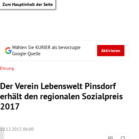
Zum Hauptinhalt der Seite
Wählen Sie KURIER als bevorzugte
Aktivieren
Google-Quelle
Ehrung
Der Verein Lebenswelt Pinsdorf
erhält den regionalen Sozialpreis
2017
10.12.2017, 06:00
tik Untermenü