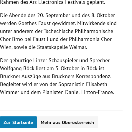
Rahmen des
Ars Electronica
Festivals geplant.
Die Abende des 20. September und des 8. Oktober
werden Goethes Faust gewidmet. Mitwirkende sind
unter anderem der Tschechische
Philharmonische
Chor
Brno
bei Faust I und der Philharmonia Chor
Wien
, sowie die Staatskapelle
Weimar
.
Der gebürtige Linzer Schauspieler und Sprecher
Wolfgang Böck
liest am 3. Oktober in
Böck
ist
Bruckner
Auszüge aus
Bruckners
Korrespondenz.
Begleitet wird er von der Sopranistin
Elisabeth
Wimmer
und dem Pianisten
Daniel Linton-France
.
Zur Startseite
Mehr aus Oberösterreich