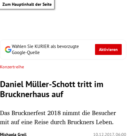
Zum Hauptinhalt der Seite
Wählen Sie KURIER als bevorzugte
Aktivieren
Google-Quelle
Konzertreihe
Daniel Müller-Schott tritt im
Brucknerhaus auf
Das Brucknerfest 2018 nimmt die Besucher
mit auf eine Reise durch Bruckners Leben.
tik Untermenü
Michaela Greil
10.12.2017, 06:00