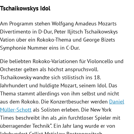
Tschaikowskys Idol
Am Programm stehen
Wolfgang Amadeus Mozarts
Divertimento in D-Dur,
Peter Iljitsch Tschaikowskys
Vation über ein Rokoko-Thema und
George Bizets
Symphonie Nummer eins in C-Dur.
Die beliebten Rokoko-Variationen für Violoncello und
Orchester
gelten als höchst anspruchsvoll.
Tschaikowsky
wandte sich stilistisch ins 18.
Jahrhundert und huldigte
Mozart
, seinem Idol. Das
Thema stammt allerdings von ihm selbst und nicht
aus dem Rokoko. Die Konzertbesucher werden
Daniel
Müller-Schott
als Solisten erleben. Die
New York
Times
beschreibt ihn als „ein furchtloser Spieler mit
überragender Technik“. Ein Jahr lang wurde er von
Jahrhundert-Cellist
Mstislaw Rostropowitsch