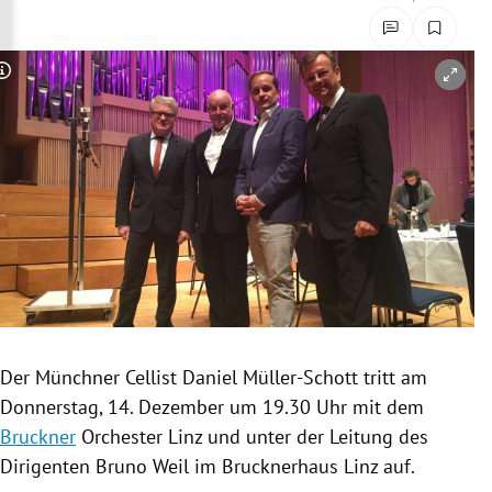
rreich Untermenü
rt Untermenü
Copyright-Hinweis öffnen/schließen
schaft Untermenü
s Untermenü
zeit Untermenü
undheit Untermenü
tur Untermenü
Der Münchner Cellist
Daniel Müller-Schott
tritt am
nung Untermenü
Donnerstag, 14. Dezember um 19.30 Uhr mit dem
Bruckner
Orchester
Linz
und unter der Leitung des
lität Untermenü
Dirigenten
Bruno Weil
im
Brucknerhaus
Linz
auf.