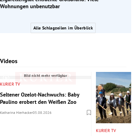
Wohnungen unbenutzbar
Alle Schlagzeilen im Überblick
Videos
Slide 1 von 7
Bild nicht mehr verfügbar
KURIER TV
Seltener Ozelot-Nachwuchs: Baby
Paulino erobert den Weißen Zoo
Katharina Hierhacker
05.08.2026
KURIER TV