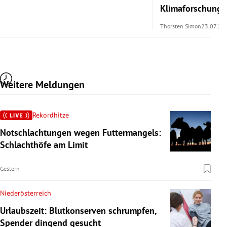
Klimaforschung 
Thorsten Simon
23.07.20
Weitere Meldungen
Rekordhitze
Notschlachtungen wegen Futtermangels:
Schlachthöfe am Limit
Gestern
Niederösterreich
Urlaubszeit: Blutkonserven schrumpfen,
Spender dingend gesucht