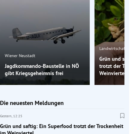
Landwirtschaft
Wiener Neustadt
Grün und safti
Jagdkommando-Baustelle in NÖ
trotzt der Troc
gibt Kriegsgeheimnis frei
Weinviertel
Die neuesten Meldungen
Gestern,
12:25
Grün und saftig: Ein Superfood trotzt der Trockenheit
im Weinviertel