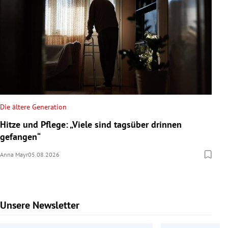
Die ältere Generation
Hitze und Pflege: „Viele sind tagsüber drinnen
gefangen“
Anna Mayr
05.08.2026
Unsere Newsletter
Slide 1 von 9