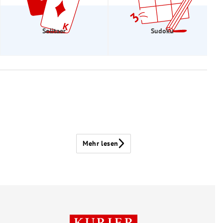
Solitaer
Sudoku
Mehr lesen