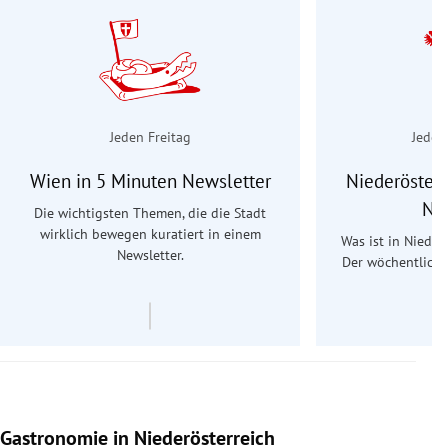
Jeden Freitag
Jeden
Wien in 5 Minuten Newsletter
Niederösterr
Ne
Die wichtigsten Themen, die die Stadt
wirklich bewegen kuratiert in einem
Was ist in Nieder
Newsletter.
Der wöchentliche
Re
Gastronomie in Niederösterreich
Slide 1 von 15