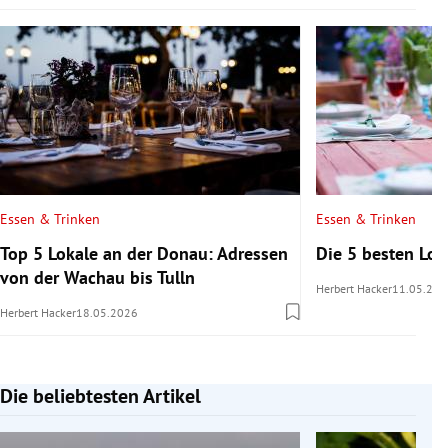
Essen & Trinken
Essen & Trinken
Top 5 Lokale an der Donau: Adressen
Die 5 besten Lo
von der Wachau bis Tulln
Herbert Hacker
11.05.202
Herbert Hacker
18.05.2026
Die beliebtesten Artikel
Slide 1 von 7