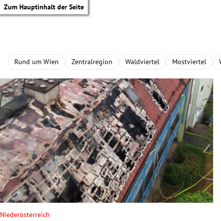
Zum Hauptinhalt der Seite
Rund um Wien
Zentralregion
Waldviertel
Mostviertel
tik Untermenü
Niederösterreich