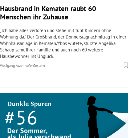
rreich Untermenü
Hausbrand in Kematen raubt 60
Menschen ihr Zuhause
rt Untermenü
„Ich habe alles verloren und stehe mit fünf Kindern ohne
schaft Untermenü
Wohnung da.“ Der Großbrand, der Donnerstagnachmittag in einer
Wohnhausanlage in Kematen/Ybbs wütete, stürzte Angelika
Schaup samt ihrer Familie und auch noch 60 weitere
s Untermenü
Hausbewohner ins Unglück.
zeit Untermenü
Wolfgang Atzenhofer
Gestern
undheit Untermenü
tur Untermenü
nung Untermenü
lität Untermenü