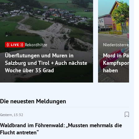
Rekordhitze
Niederösterreich
Überflutungen und Muren in
Mord in Pädo-
Salzburg und Tirol + Auch nächste
Kampfsportler 
Woche über 35 Grad
haben
Die neuesten Meldungen
Gestern,
15:32
Waldbrand im Föhrenwald: „Mussten mehrmals die
Flucht antreten“