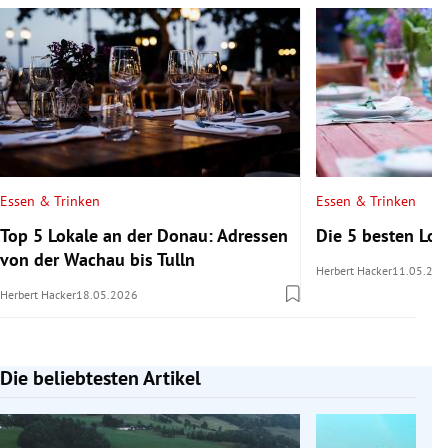
Essen & Trinken
Essen & Trinken
Top 5 Lokale an der Donau: Adressen
Die 5 besten Lo
von der Wachau bis Tulln
Herbert Hacker
11.05.202
Herbert Hacker
18.05.2026
Die beliebtesten Artikel
Slide 1 von 7