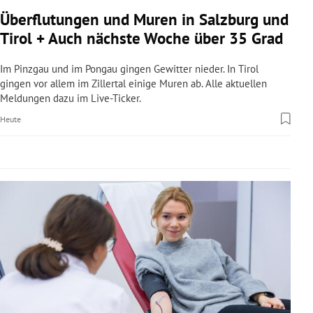
rreich Untermenü
Überflutungen und Muren in Salzburg und
Tirol + Auch nächste Woche über 35 Grad
rt Untermenü
Im Pinzgau und im Pongau gingen Gewitter nieder. In Tirol
schaft Untermenü
gingen vor allem im Zillertal einige Muren ab. Alle aktuellen
Meldungen dazu im Live-Ticker.
s Untermenü
Heute
zeit Untermenü
undheit Untermenü
tur Untermenü
nung Untermenü
lität Untermenü