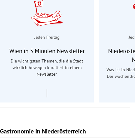
Jeden Freitag
Jeden
Wien in 5 Minuten Newsletter
Niederösterr
Ne
Die wichtigsten Themen, die die Stadt
wirklich bewegen kuratiert in einem
Was ist in Nieder
Newsletter.
Der wöchentliche
Re
Gastronomie in Niederösterreich
Slide 1 von 15