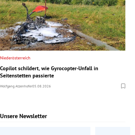
Niederösterreich
Copilot schildert, wie Gyrocopter-Unfall in
Seitenstetten passierte
Wolfgang Atzenhofer
05.08.2026
Unsere Newsletter
Slide 1 von 9