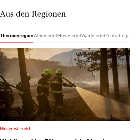
Aus den Regionen
Thermenregion
Weinviertel
Mostviertel
Waldviertel
Zentralregion
Ru
Niederösterreich