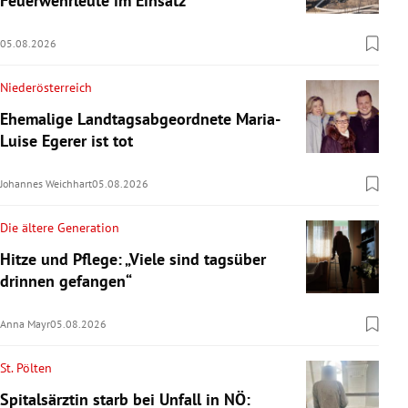
Feuerwehrleute im Einsatz
05.08.2026
Niederösterreich
Ehemalige Landtagsabgeordnete Maria-
Luise Egerer ist tot
Johannes Weichhart
05.08.2026
Die ältere Generation
Hitze und Pflege: „Viele sind tagsüber
drinnen gefangen“
Anna Mayr
05.08.2026
St. Pölten
Spitalsärztin starb bei Unfall in NÖ: