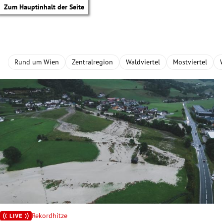
Zum Hauptinhalt der Seite
Rund um Wien
Zentralregion
Waldviertel
Mostviertel
tik Untermenü
Rekordhitze