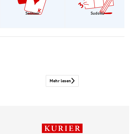
Solitaer
Sudoku
Mehr lesen