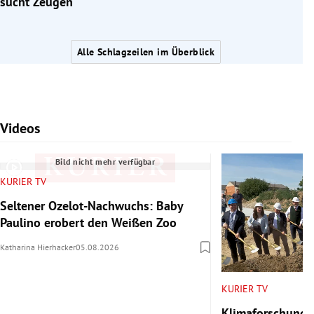
sucht Zeugen
Alle Schlagzeilen im Überblick
Videos
Slide 1 von 7
Bild nicht mehr verfügbar
KURIER TV
Seltener Ozelot-Nachwuchs: Baby
Paulino erobert den Weißen Zoo
Katharina Hierhacker
05.08.2026
KURIER TV
Klimaforschung 