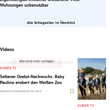
Wohnungen unbenutzbar
Alle Schlagzeilen im Überblick
Videos
Slide 1 von 7
Bild nicht mehr verfügbar
KURIER TV
Seltener Ozelot-Nachwuchs: Baby
Paulino erobert den Weißen Zoo
Katharina Hierhacker
05.08.2026
KURIER TV