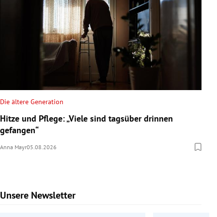
Die ältere Generation
Hitze und Pflege: „Viele sind tagsüber drinnen
gefangen“
Anna Mayr
05.08.2026
Unsere Newsletter
Slide 1 von 9