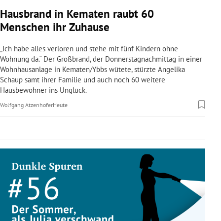
rreich Untermenü
Hausbrand in Kematen raubt 60
Menschen ihr Zuhause
rt Untermenü
„Ich habe alles verloren und stehe mit fünf Kindern ohne
schaft Untermenü
Wohnung da.“ Der Großbrand, der Donnerstagnachmittag in einer
Wohnhausanlage in Kematen/Ybbs wütete, stürzte Angelika
Schaup samt ihrer Familie und auch noch 60 weitere
s Untermenü
Hausbewohner ins Unglück.
zeit Untermenü
Wolfgang Atzenhofer
Heute
undheit Untermenü
tur Untermenü
nung Untermenü
lität Untermenü