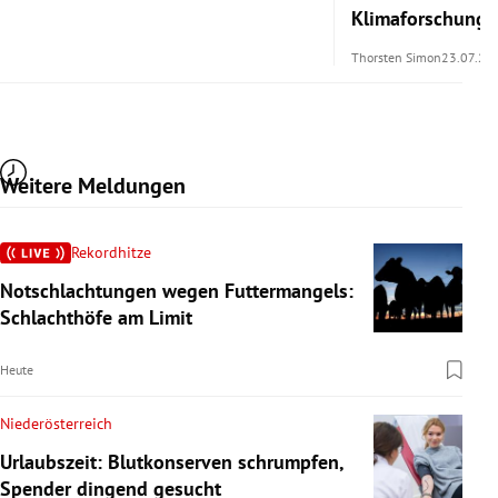
Klimaforschung 
Thorsten Simon
23.07.20
Weitere Meldungen
Rekordhitze
Notschlachtungen wegen Futtermangels:
Schlachthöfe am Limit
Heute
Niederösterreich
Urlaubszeit: Blutkonserven schrumpfen,
Spender dingend gesucht