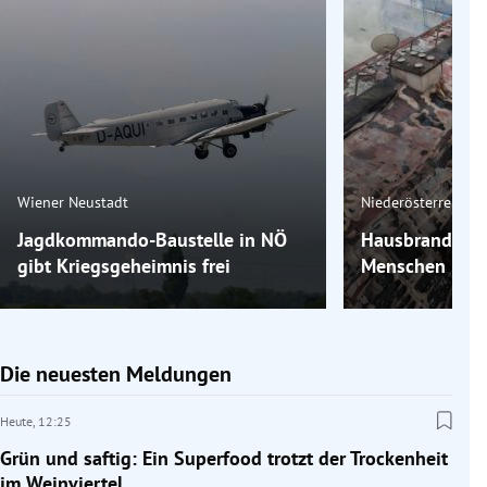
Wiener Neustadt
Niederösterreich
Jagdkommando-Baustelle in NÖ
Hausbrand in 
gibt Kriegsgeheimnis frei
Menschen ihr 
Die neuesten Meldungen
Heute,
12:25
Grün und saftig: Ein Superfood trotzt der Trockenheit
im Weinviertel