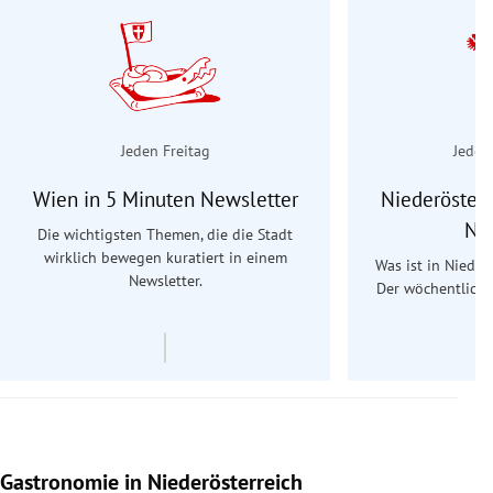
Jeden Freitag
Jeden
Wien in 5 Minuten Newsletter
Niederösterr
Ne
Die wichtigsten Themen, die die Stadt
wirklich bewegen kuratiert in einem
Was ist in Nieder
Newsletter.
Der wöchentliche
Re
Gastronomie in Niederösterreich
Slide 1 von 15