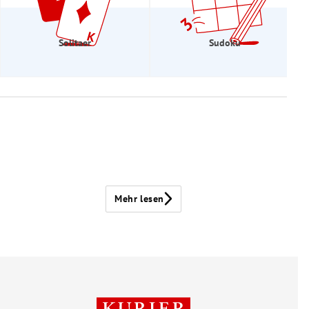
Solitaer
Sudoku
Mehr lesen