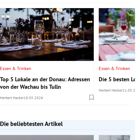
Essen & Trinken
Essen & Trinken
Top 5 Lokale an der Donau: Adressen
Die 5 besten Lo
von der Wachau bis Tulln
Herbert Hacker
11.05.202
Herbert Hacker
18.05.2026
Die beliebtesten Artikel
Slide 1 von 7