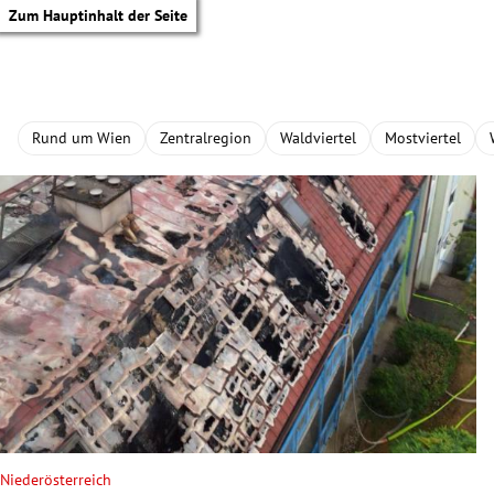
Zum Hauptinhalt der Seite
Rund um Wien
Zentralregion
Waldviertel
Mostviertel
tik Untermenü
Niederösterreich