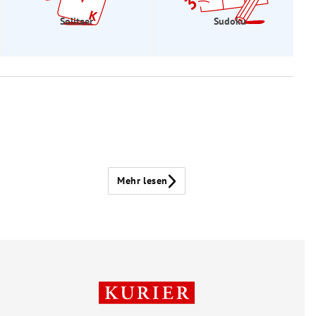
Solitaer
Sudoku
Mehr lesen