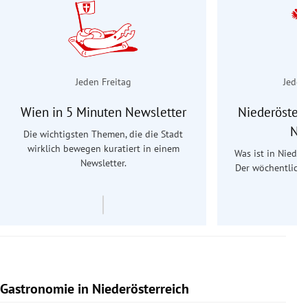
Jeden Freitag
Jeden
Wien in 5 Minuten Newsletter
Niederösterr
Ne
Die wichtigsten Themen, die die Stadt
wirklich bewegen kuratiert in einem
Was ist in Nieder
Newsletter.
Der wöchentliche
Re
Gastronomie in Niederösterreich
Slide 1 von 15