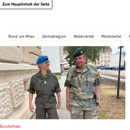
Zum Hauptinhalt der Seite
Rund um Wien
Zentralregion
Waldviertel
Mostviertel
tik Untermenü
Bundesheer