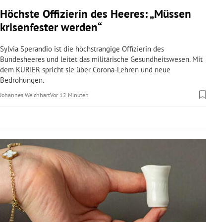
rreich Untermenü
Höchste Offizierin des Heeres: „Müssen
krisenfester werden“
rt Untermenü
Sylvia Sperandio ist die höchstrangige Offizierin des
schaft Untermenü
Bundesheeres und leitet das militärische Gesundheitswesen. Mit
dem KURIER spricht sie über Corona-Lehren und neue
Bedrohungen.
s Untermenü
Johannes Weichhart
Vor 12 Minuten
zeit Untermenü
undheit Untermenü
tur Untermenü
nung Untermenü
lität Untermenü