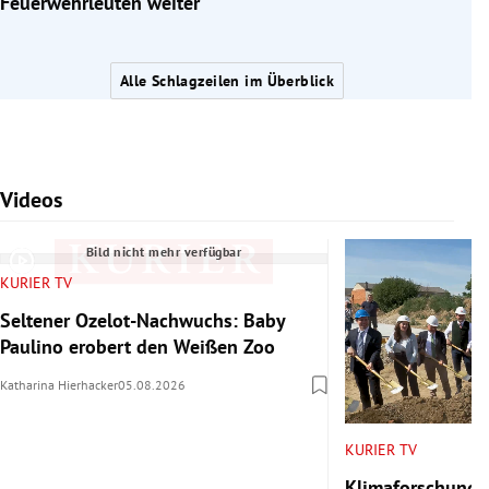
Feuerwehrleuten weiter
Alle Schlagzeilen im Überblick
Videos
Slide 1 von 7
Bild nicht mehr verfügbar
KURIER TV
Seltener Ozelot-Nachwuchs: Baby
Paulino erobert den Weißen Zoo
Katharina Hierhacker
05.08.2026
KURIER TV
Klimaforschung 