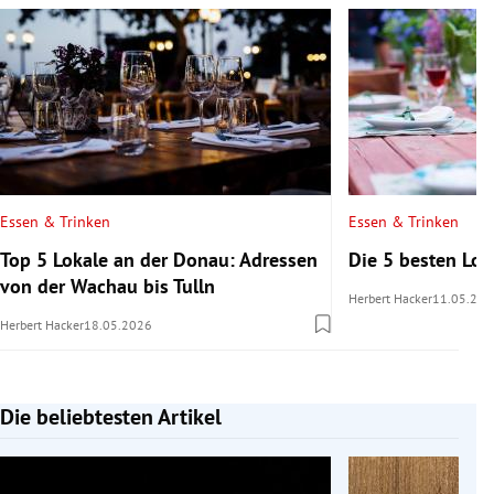
Essen & Trinken
Essen & Trinken
Top 5 Lokale an der Donau: Adressen
Die 5 besten Lo
von der Wachau bis Tulln
Herbert Hacker
11.05.202
Herbert Hacker
18.05.2026
Die beliebtesten Artikel
Slide 1 von 7