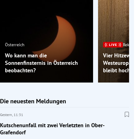
Österreich
Rekordh
Wo kann man die
Vier Hitzewelle
Sonnenfinsternis in Österreich
Westeuropa hei
beobachten?
bleibt hochso
Die neuesten Meldungen
Gestern,
11:31
Kutschenunfall mit zwei Verletzten in Ober-
Grafendorf