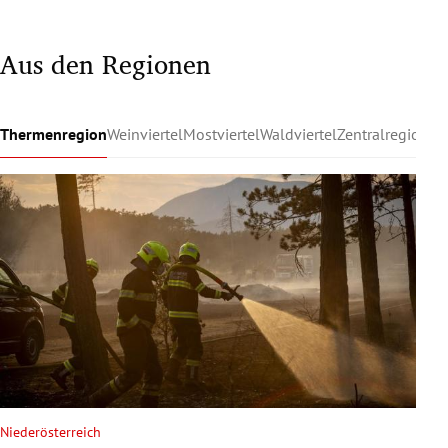
Aus den Regionen
Thermenregion
Weinviertel
Mostviertel
Waldviertel
Zentralregion
Ru
Niederösterreich