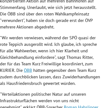
konzertierten Aktion auf mehreren
Bahnhöfen
auf
Stimmenfang. Unerlaubt, wie sich jetzt herausstellt.
Die
ÖBB
sind über den roten Wahlkampfeinsatz
"verwundert", haben sie doch gerade erst der
ÖVP
mehrere Aktionen abgedreht.
"Wir werden verwiesen, während der
SPÖ
quasi der
rote Teppich ausgerollt wird. Ich glaube, ich spreche
für alle Wahlwerber, wenn ich hier Klarheit und
Gleichbehandlung einfordere", sagt
Thomas Ritter
,
der für das Team Kurz Freiwillige koordiniert, zum
KURIER. Die
ÖBB
hätten gegenüber dem Team Kurz
zudem durchblicken lassen, dass Zuwiderhandlungen
als Hausfriedensbruch gewertet würden.
"Verteilaktionen politischer Natur auf unseren
Infrastrukturflächen werden von uns nicht
genehmigt", erklärt ÖBB-Sprecher
Roman Hahslinger
.