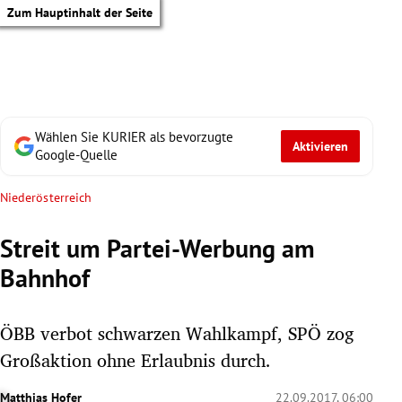
Zum Hauptinhalt der Seite
Wählen Sie KURIER als bevorzugte
Aktivieren
Google-Quelle
Niederösterreich
Streit um Partei-Werbung am
Bahnhof
ÖBB verbot schwarzen Wahlkampf, SPÖ zog
Großaktion ohne Erlaubnis durch.
tik Untermenü
Matthias Hofer
22.09.2017, 06:00