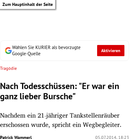
Zum Hauptinhalt der Seite
Wählen Sie KURIER als bevorzugte
Aktivieren
Google-Quelle
Tragödie
Nach Todesschüssen: "Er war ein
ganz lieber Bursche"
Nachdem ein 21-jähriger Tankstellenräuber
erschossen wurde, spricht ein Wegbegleiter.
tik Untermenü
Patrick Wammerl
05.07.2014, 18:23