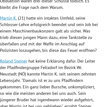
Obduktion
waren drei dieser Schüsse tödlich. Es
bleibt die Frage nach dem Warum.
Martin K.
(21) hatte ein intaktes Umfeld, seine
Schlosser-Lehre erfolgreich beendet und sein Job bei
einem Maschinenbaukonzern galt als sicher. Was
trieb diesen jungen Mann dazu, eine
Tankstelle
zu
überfallen und mit der Waffe im Anschlag auf
Polizisten loszugehen, bis diese das Feuer eröffnen?
Roland Steiner
hat keine Erklärung dafür. Der Leiter
der Pfadfindergruppe
Felixdorf
im Bezirk Wr.
Neustadt (NÖ) kannte
Martin K.
seit seinem zehnten
Lebensjahr. "Damals ist er zu uns Pfadfindern
gekommen. Ein ganz lieber Bursche, unkompliziert,
so wie die meisten anderen bei uns auch. Sein
jüngerer Bruder hat irgendwann wieder aufgehört,
aber
Martin
ist bei uns geblieben", erzählt
Steiner