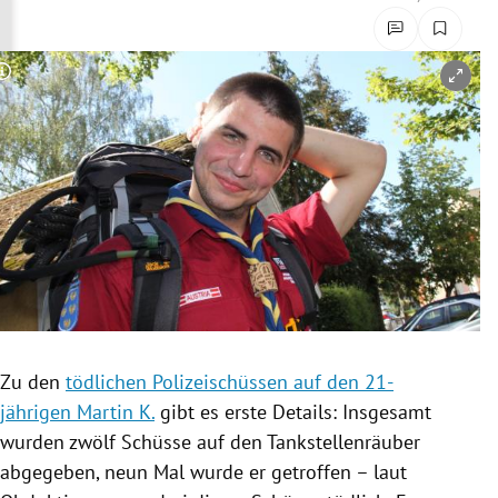
rreich Untermenü
rt Untermenü
Copyright-Hinweis öffnen/schließen
schaft Untermenü
s Untermenü
zeit Untermenü
undheit Untermenü
tur Untermenü
Zu den
tödlichen Polizeischüssen auf den 21-
nung Untermenü
jährigen Martin K.
gibt es erste Details: Insgesamt
wurden zwölf Schüsse auf den Tankstellenräuber
lität Untermenü
abgegeben, neun Mal wurde er getroffen – laut