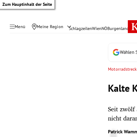
Zum Hauptinhalt der Seite
Menü
Meine Region
Schlagzeilen
Wien
NÖ
Burgenland
Öste
Wählen S
Motorradstreck
Kalte 
Seit zwölf
nicht dara
tik Untermenü
Patrick Wamm
rreich Untermenü