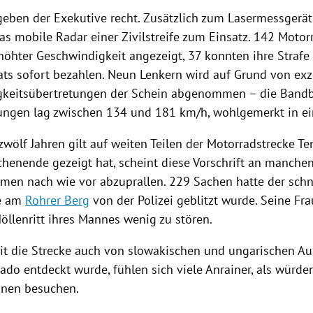
geben der Exekutive recht. Zusätzlich zum Lasermessgerä
s mobile Radar einer Zivilstreife zum Einsatz. 142 Moto
öhter Geschwindigkeit angezeigt, 37 konnten ihre Strafe
s sofort bezahlen. Neun Lenkern wird auf Grund von exz
keitsübertretungen der Schein abgenommen – die Bandb
ungen lag zwischen 134 und 181 km/h, wohlgemerkt in ei
 zwölf Jahren gilt auf weiten Teilen der
Motorradstrecke
Tem
henende gezeigt hat, scheint diese Vorschrift an manche
men nach wie vor abzuprallen. 229 Sachen hatte der schn
je am
Rohrer Berg
von der
Polizei
geblitzt wurde. Seine Fr
öllenritt ihres Mannes wenig zu stören.
eit die Strecke auch von slowakischen und ungarischen Au
ado entdeckt wurde, fühlen sich viele Anrainer, als würden
nen besuchen.