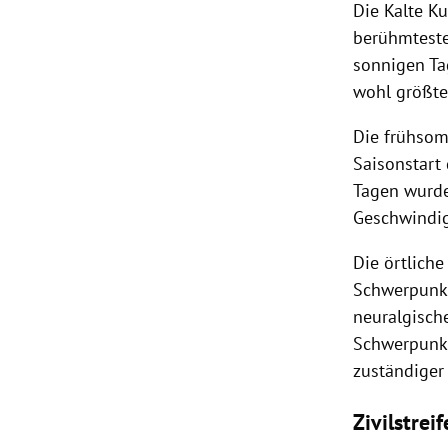
Die Kalte
Ku
berühmteste
sonnigen Ta
wohl größte
Die frühsom
Saisonstart 
Tagen wurd
Geschwindig
Die örtlich
Schwerpunk
neuralgisch
Schwerpunkt
zuständiger
Zivilstreif