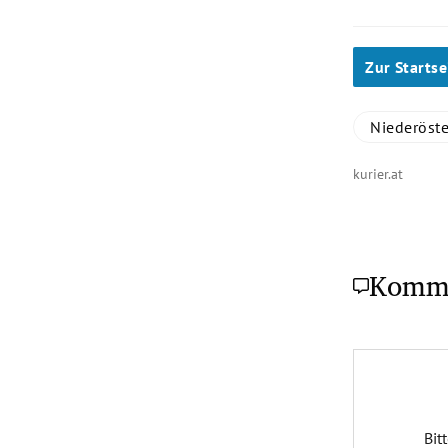
Zur Startse
Niederöste
kurier.at
Komm