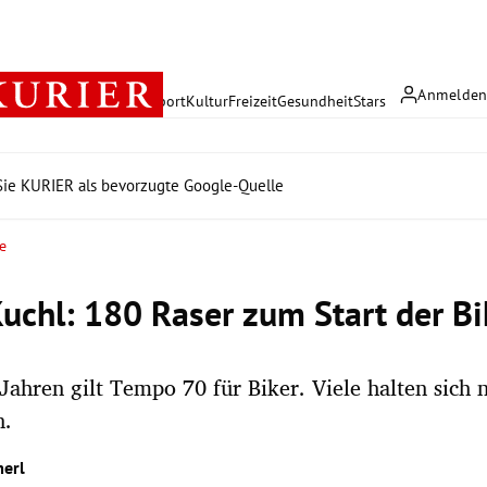
Anmelde
rreich
Politik
Wirtschaft
Sport
Kultur
Freizeit
Gesundheit
Stars
ie KURIER als bevorzugte Google-Quelle
e
Kuchl: 180 Raser zum Start der B
 Jahren gilt Tempo 70 für Biker. Viele halten sich 
n.
erl