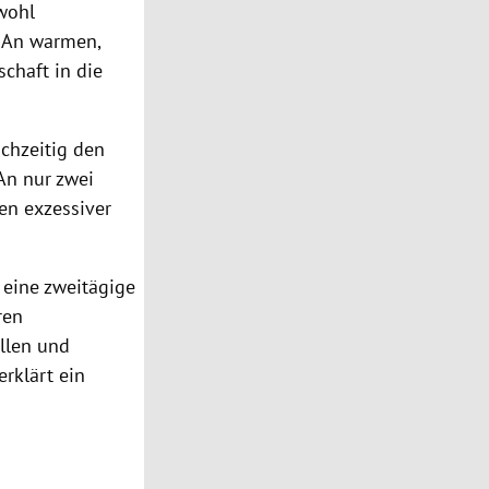
 wohl
. An warmen,
chaft in die
chzeitig den
 An nur zwei
en exzessiver
eine zweitägige
ren
llen und
rklärt ein