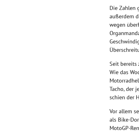
Die Zahlen 
außerdem da
wegen überh
Organmandat
Geschwindig
Überschreit
Seit bereits
Wie das Woc
Motorradhel
Tacho, der 
schien der H
Vor allem s
als Bike-Dor
MotoGP-Ren