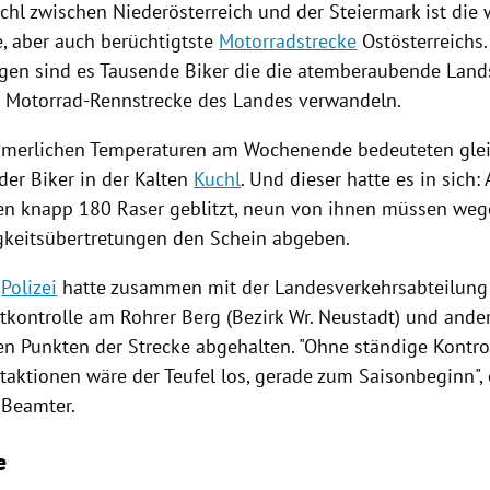
chl
zwischen
Niederösterreich
und der
Steiermark
ist die
, aber auch berüchtigtste
Motorradstrecke
Ostösterreichs
gen sind es Tausende Biker die die atemberaubende Lands
 Motorrad-Rennstrecke des Landes verwandeln.
merlichen Temperaturen am Wochenende bedeuteten glei
der Biker in der Kalten
Kuchl
. Und dieser hatte es in sich:
en knapp 180
Raser
geblitzt, neun von ihnen müssen weg
keitsübertretungen den Schein abgeben.
e
Polizei
hatte zusammen mit der Landesverkehrsabteilung 
tkontrolle am
Rohrer Berg
(Bezirk Wr. Neustadt) und ande
en Punkten der Strecke abgehalten. "Ohne ständige Kontro
aktionen wäre der Teufel los, gerade zum Saisonbeginn", e
 Beamter.
e