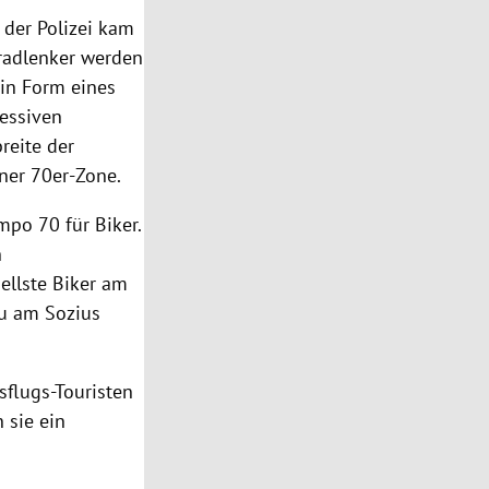
t der
Polizei
kam
rradlenker werden
 in Form eines
essiven
reite der
ner 70er-Zone.
po 70 für Biker.
n
ellste Biker am
au am Sozius
sflugs-Touristen
 sie ein