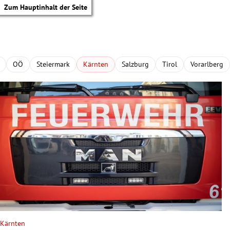
Zum Hauptinhalt der Seite
OÖ
Steiermark
Kärnten
Salzburg
Tirol
Vorarlberg
tik Untermenü
Kärnten