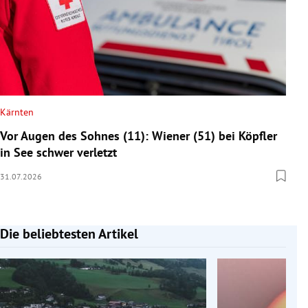
Kärnten
Vor Augen des Sohnes (11): Wiener (51) bei Köpfler
in See schwer verletzt
31.07.2026
Die beliebtesten Artikel
Slide 1 von 7