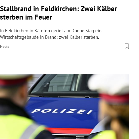
rreich Untermenü
Stallbrand in Feldkirchen: Zwei Kälber
sterben im Feuer
rt Untermenü
In Feldkirchen in Kärnten geriet am Donnerstag ein
schaft Untermenü
Wirtschaftsgebäude in Brand; zwei Kälber starben.
Heute
s Untermenü
zeit Untermenü
undheit Untermenü
tur Untermenü
nung Untermenü
lität Untermenü