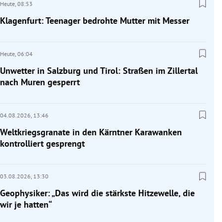
Heute,
08:53
Klagenfurt: Teenager bedrohte Mutter mit Messer
Heute,
06:04
Unwetter in Salzburg und Tirol: Straßen im Zillertal
nach Muren gesperrt
04.08.2026,
13:46
Weltkriegsgranate in den Kärntner Karawanken
kontrolliert gesprengt
03.08.2026,
13:30
Geophysiker: „Das wird die stärkste Hitzewelle, die
wir je hatten“