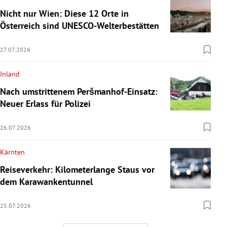
Nicht nur Wien: Diese 12 Orte in
Österreich sind UNESCO-Welterbestätten
27.07.2026
Inland
Nach umstrittenem Peršmanhof-Einsatz:
Neuer Erlass für Polizei
26.07.2026
Kärnten
Reiseverkehr: Kilometerlange Staus vor
dem Karawankentunnel
25.07.2026