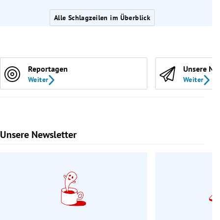
Alle Schlagzeilen im Überblick
Reportagen
Unsere Ne
Weiter
Weiter
Unsere Newsletter
Slide 1 von 9