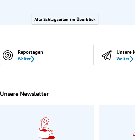
Alle Schlagzeilen im Überblick
Reportagen
Unsere Ne
Weiter
Weiter
Unsere Newsletter
Slide 1 von 9