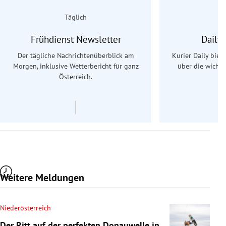
Täglich
Frühdienst Newsletter
Daily
Der tägliche Nachrichtenüberblick am
Kurier Daily biet
Morgen, inklusive Wetterbericht für ganz
über die wichti
Österreich.
Weitere Meldungen
Niederösterreich
Der Ritt auf der perfekten Donauwelle in