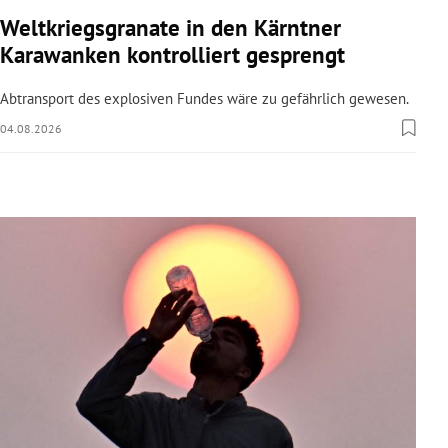
rreich Untermenü
Weltkriegsgranate in den Kärntner
Karawanken kontrolliert gesprengt
rt Untermenü
Abtransport des explosiven Fundes wäre zu gefährlich gewesen.
schaft Untermenü
04.08.2026
s Untermenü
zeit Untermenü
undheit Untermenü
tur Untermenü
nung Untermenü
lität Untermenü