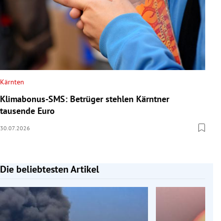
Kärnten
Klimabonus-SMS: Betrüger stehlen Kärntner
tausende Euro
30.07.2026
Die beliebtesten Artikel
Slide 1 von 7