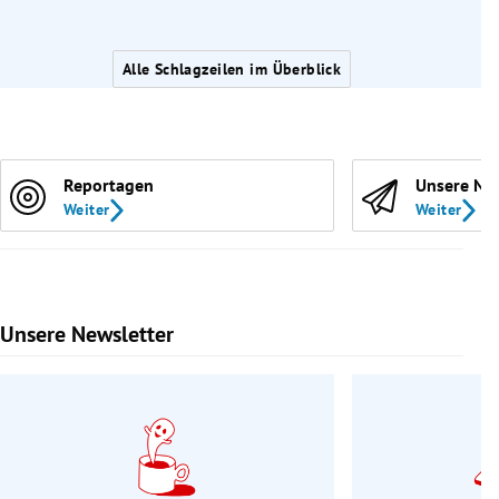
Alle Schlagzeilen im Überblick
Reportagen
Unsere Ne
Weiter
Weiter
Unsere Newsletter
Slide 1 von 9