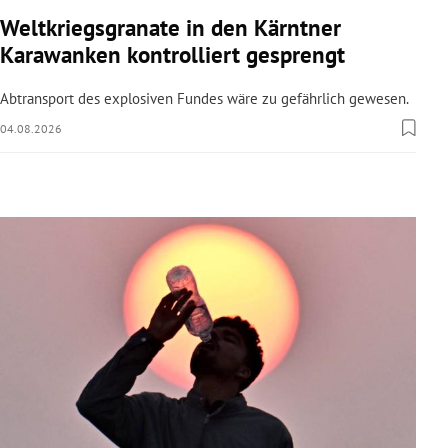
rreich Untermenü
Weltkriegsgranate in den Kärntner
Karawanken kontrolliert gesprengt
rt Untermenü
Abtransport des explosiven Fundes wäre zu gefährlich gewesen.
schaft Untermenü
04.08.2026
s Untermenü
zeit Untermenü
undheit Untermenü
tur Untermenü
nung Untermenü
lität Untermenü