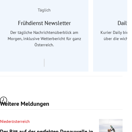
Täglich
Frühdienst Newsletter
Daily
Der tägliche Nachrichtenüberblick am
Kurier Daily biet
Morgen, inklusive Wetterbericht für ganz
über die wichti
Österreich.
Weitere Meldungen
Niederösterreich
Der Ritt auf der perfekten Donauwelle in