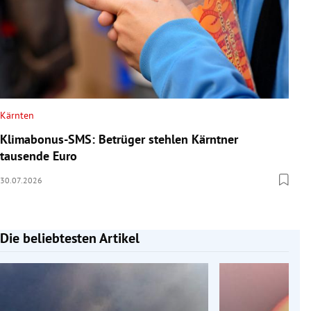
Kärnten
Klimabonus-SMS: Betrüger stehlen Kärntner
tausende Euro
30.07.2026
Die beliebtesten Artikel
Slide 1 von 7