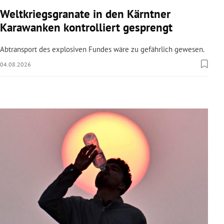
rreich Untermenü
Weltkriegsgranate in den Kärntner
Karawanken kontrolliert gesprengt
rt Untermenü
Abtransport des explosiven Fundes wäre zu gefährlich gewesen.
schaft Untermenü
04.08.2026
s Untermenü
zeit Untermenü
undheit Untermenü
tur Untermenü
nung Untermenü
lität Untermenü