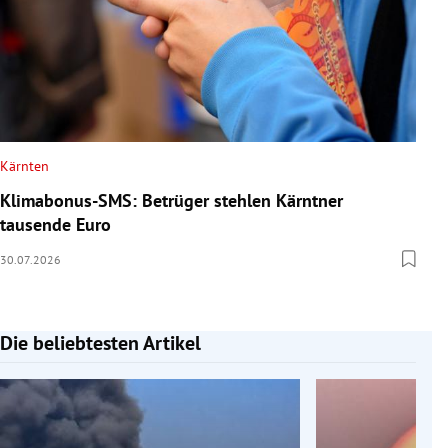
Kärnten
Klimabonus-SMS: Betrüger stehlen Kärntner
tausende Euro
30.07.2026
Die beliebtesten Artikel
Slide 1 von 7