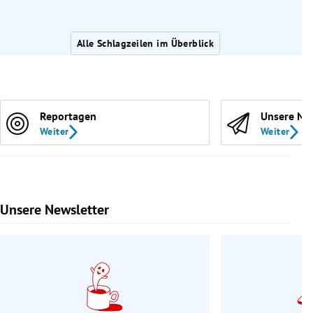
Alle Schlagzeilen im Überblick
Reportagen
Unsere Ne
Weiter
Weiter
Unsere Newsletter
Slide 1 von 9