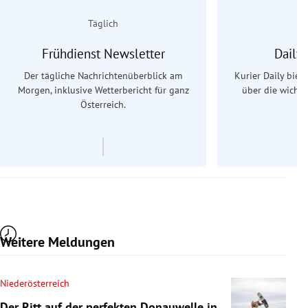
Täglich
Frühdienst Newsletter
Daily
Der tägliche Nachrichtenüberblick am
Kurier Daily biet
Morgen, inklusive Wetterbericht für ganz
über die wichti
Österreich.
Weitere Meldungen
Niederösterreich
Der Ritt auf der perfekten Donauwelle in