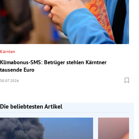
Kärnten
Klimabonus-SMS: Betrüger stehlen Kärntner
tausende Euro
30.07.2026
Die beliebtesten Artikel
Slide 1 von 7