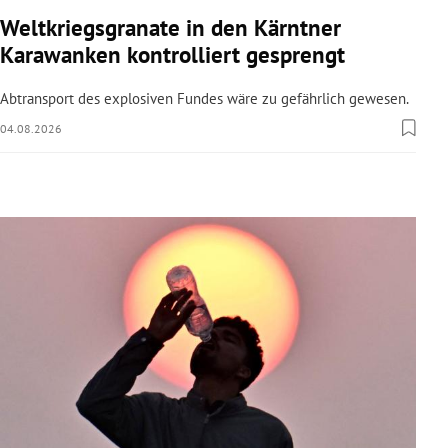
rreich Untermenü
Weltkriegsgranate in den Kärntner
Karawanken kontrolliert gesprengt
rt Untermenü
Abtransport des explosiven Fundes wäre zu gefährlich gewesen.
schaft Untermenü
04.08.2026
s Untermenü
zeit Untermenü
undheit Untermenü
tur Untermenü
nung Untermenü
lität Untermenü