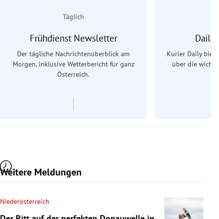
Täglich
Frühdienst Newsletter
Daily
Der tägliche Nachrichtenüberblick am
Kurier Daily biet
Morgen, inklusive Wetterbericht für ganz
über die wichti
Österreich.
Weitere Meldungen
Niederösterreich
Der Ritt auf der perfekten Donauwelle in