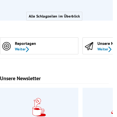
Alle Schlagzeilen im Überblick
Reportagen
Unsere Ne
Weiter
Weiter
Unsere Newsletter
Slide 1 von 9