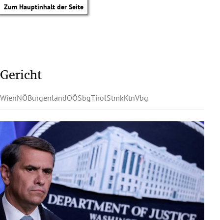
Zum Hauptinhalt der Seite
Gericht
Wien
NÖ
Burgenland
OÖ
Sbg
Tirol
Stmk
Ktn
Vbg
tik Untermenü