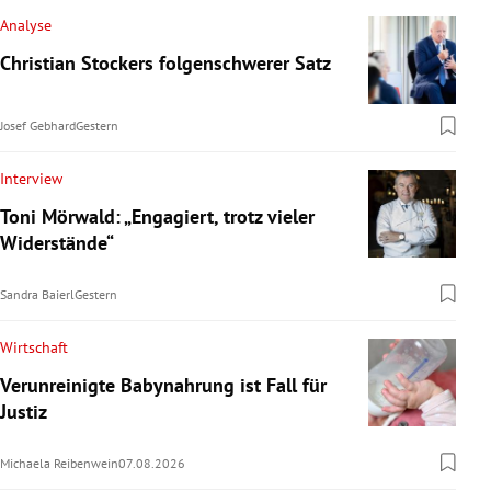
Analyse
Christian Stockers folgenschwerer Satz
Josef Gebhard
Gestern
Interview
Toni Mörwald: „Engagiert, trotz vieler
Widerstände“
Sandra Baierl
Gestern
Wirtschaft
Verunreinigte Babynahrung ist Fall für
Justiz
Michaela Reibenwein
07.08.2026