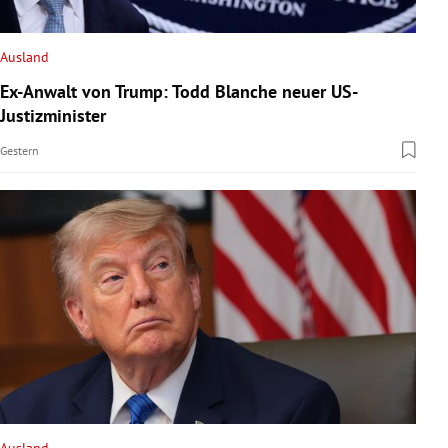
rreich Untermenü
Ausland
rt Untermenü
Ex-Anwalt von Trump: Todd Blanche neuer US-
Justizminister
schaft Untermenü
Gestern
s Untermenü
zeit Untermenü
undheit Untermenü
tur Untermenü
nung Untermenü
lität Untermenü