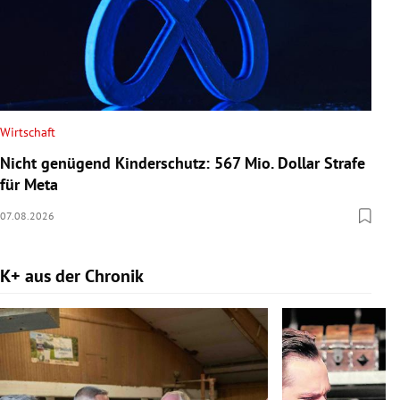
Wirtschaft
Nicht genügend Kinderschutz: 567 Mio. Dollar Strafe
für Meta
07.08.2026
K+ aus der Chronik
Slide 1 von 9