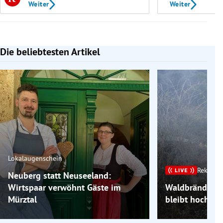
Weiter
Weiter
Die beliebtesten Artikel
Slide 1 von 7
Lokalaugenschein
Rekordh
Neuberg statt Neuseeland:
Wirtspaar verwöhnt Gäste im
Waldbrände im
Mürztal
bleibt hochso