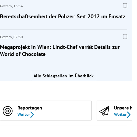
Gestern,
13:54
Bereitschaftseinheit der Polizei: Seit 2012 im Einsatz
Gestern,
07:30
Megaprojekt in Wien: Lindt-Chef verrät Details zur
World of Chocolate
Alle Schlagzeilen im Überblick
Reportagen
Unsere Ne
Weiter
Weiter