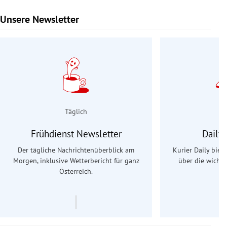
Unsere Newsletter
Slide 1 von 9
Täglich
Frühdienst Newsletter
Daily
Der tägliche Nachrichtenüberblick am
Kurier Daily biet
Morgen, inklusive Wetterbericht für ganz
über die wichti
Österreich.