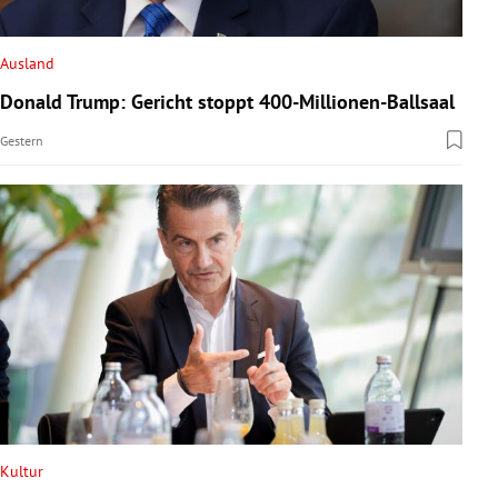
rreich Untermenü
Ausland
rt Untermenü
Donald Trump: Gericht stoppt 400-Millionen-Ballsaal
schaft Untermenü
Gestern
s Untermenü
zeit Untermenü
undheit Untermenü
tur Untermenü
nung Untermenü
lität Untermenü
Kultur