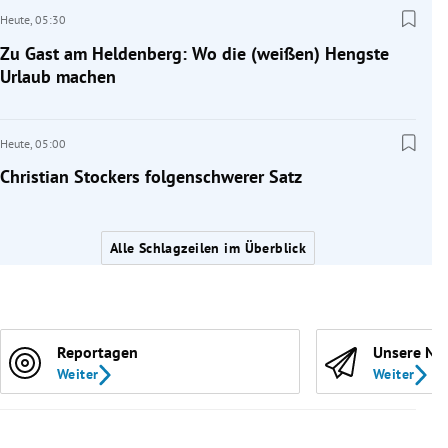
Heute,
05:30
Zu Gast am Heldenberg: Wo die (weißen) Hengste
Urlaub machen
Heute,
05:00
Christian Stockers folgenschwerer Satz
Alle Schlagzeilen im Überblick
Reportagen
Unsere Ne
Weiter
Weiter