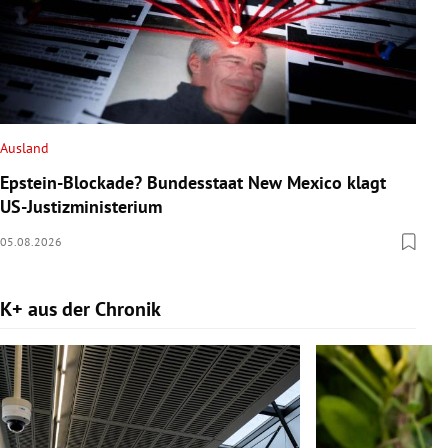
Ausland
Epstein-Blockade? Bundesstaat New Mexico klagt
US-Justizministerium
05.08.2026
K+ aus der Chronik
Slide 1 von 9