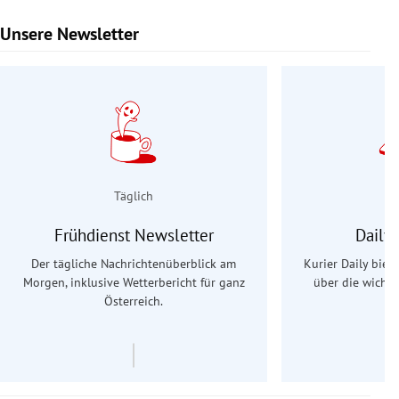
Unsere Newsletter
Slide 1 von 9
Täglich
Frühdienst Newsletter
Daily
Der tägliche Nachrichtenüberblick am
Kurier Daily biet
Morgen, inklusive Wetterbericht für ganz
über die wichti
Österreich.