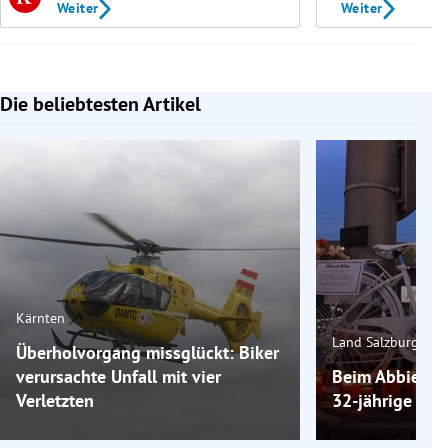
Weiter
Weiter
Die beliebtesten Artikel
Slide 1 von 7
Kärnten
Land Salzburg
Überholvorgang missglückt: Biker
verursachte Unfall mit vier
Beim Abbiegen
Verletzten
32-jährige Rad