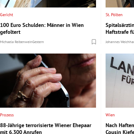
Gericht
St. Pölten
100 Euro Schulden: Männer in Wien
Spitalsärzti
gefoltert
Haftstrafe f
Michaela Reibenwein
Gestern
Johannes Weichha
Prozess
Wien
88-Jährige terrorisierte Wiener Ehepaar
Nach Haften
mit 6.300 Anrufen
Cousin Kief