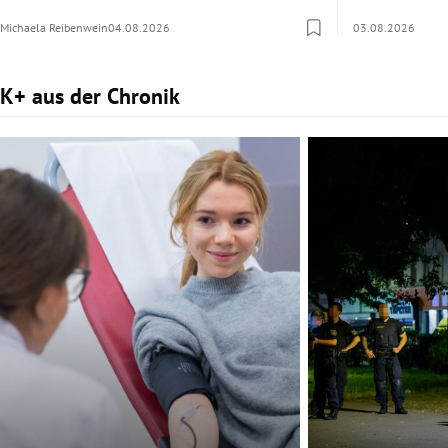
Michaela Reibenwein
04.08.2026
03.08.2026
K+ aus der Chronik
Slide 1 von 3