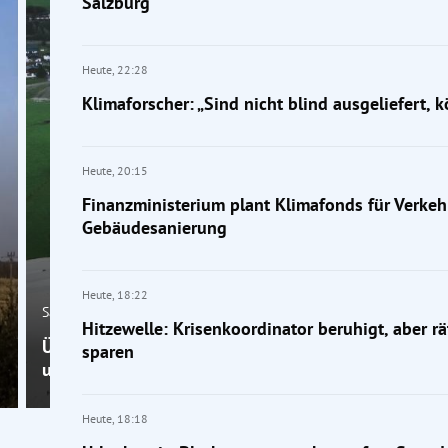
Salzburg
Heute,
22:28
Klimaforscher: „Sind nicht blind ausgeliefert,
Heute,
20:15
Finanzministerium plant Klimafonds für Verkeh
Gebäudesanierung
Heute,
18:22
Salzburg
Hitzewelle: Krisenkoordinator beruhigt, aber rä
Überflutungen und Muren nach Unwetter im Pinzga
sparen
und Pongau
Heute,
18:18