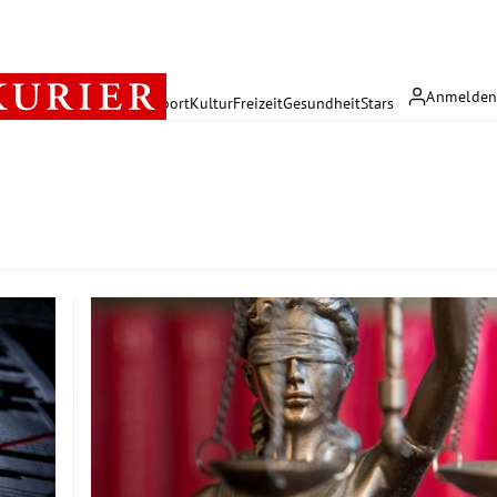
Anmelde
rreich
Politik
Wirtschaft
Sport
Kultur
Freizeit
Gesundheit
Stars