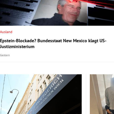
rt Untermenü
schaft Untermenü
Ausland
s Untermenü
Epstein-Blockade? Bundesstaat New Mexico klagt US-
Justizministerium
zeit Untermenü
Gestern
undheit Untermenü
tur Untermenü
nung Untermenü
lität Untermenü