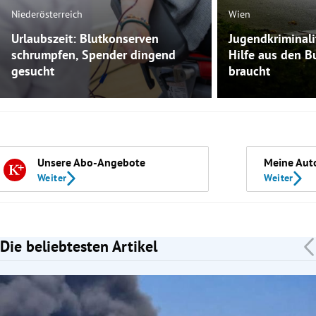
Niederösterreich
Wien
Urlaubszeit: Blutkonserven
Jugendkriminal
schrumpfen, Spender dingend
Hilfe aus den 
gesucht
braucht
Unsere Abo-Angebote
Meine Aut
Weiter
Weiter
Die beliebtesten Artikel
Slide 1 von 7