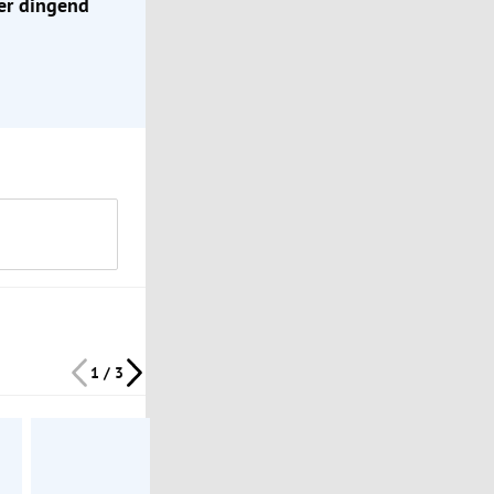
er dingend
1 / 3