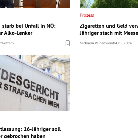
Prozess
n starb bei Unfall in NÖ:
Zigaretten und Geld ver
ür Alko-Lenker
Jähriger stach mit Messe
rt
Gestern
Michaela Reibenwein
04.08.2026
tlassung: 16-Jähriger soll
er gebrochen haben