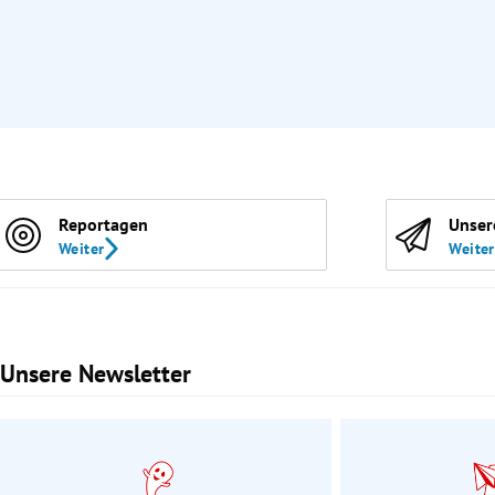
Reportagen
Unser
Weiter
Weiter
Unsere Newsletter
Slide 1 von 3