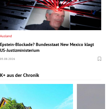
Ausland
Epstein-Blockade? Bundesstaat New Mexico klagt
US-Justizministerium
05.08.2026
K+ aus der Chronik
Slide 1 von 9