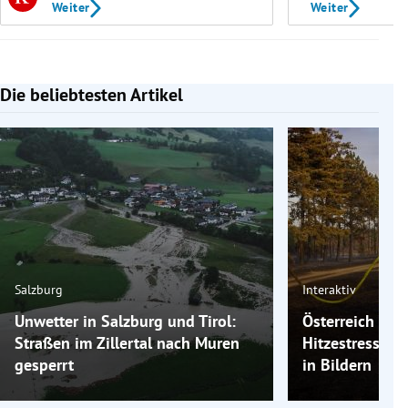
Weiter
Weiter
Die beliebtesten Artikel
Slide 1 von 7
Salzburg
Interaktiv
Unwetter in Salzburg und Tirol:
Österreich und
Straßen im Zillertal nach Muren
Hitzestress: E
gesperrt
in Bildern