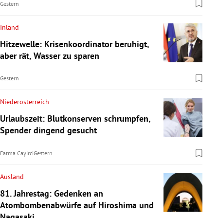
Gestern
Inland
Hitzewelle: Krisenkoordinator beruhigt,
aber rät, Wasser zu sparen
Gestern
Niederösterreich
Urlaubszeit: Blutkonserven schrumpfen,
Spender dingend gesucht
Fatma Cayirci
Gestern
Ausland
81. Jahrestag: Gedenken an
Atombombenabwürfe auf Hiroshima und
Nagasaki