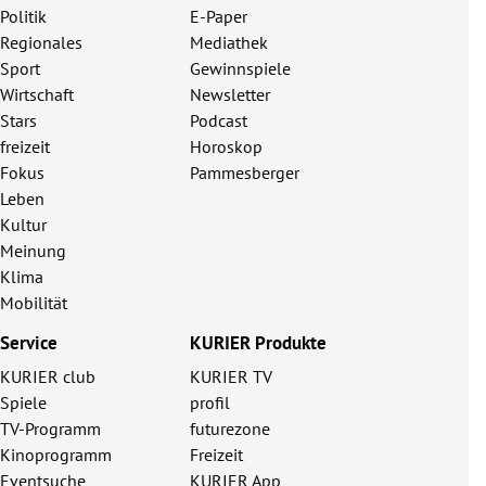
Politik
E-Paper
Regionales
Mediathek
Sport
Gewinnspiele
Wirtschaft
Newsletter
Stars
Podcast
freizeit
Horoskop
Fokus
Pammesberger
Leben
Kultur
Meinung
Klima
Mobilität
Service
KURIER Produkte
KURIER club
KURIER TV
Spiele
profil
TV-Programm
futurezone
Kinoprogramm
Freizeit
Eventsuche
KURIER App