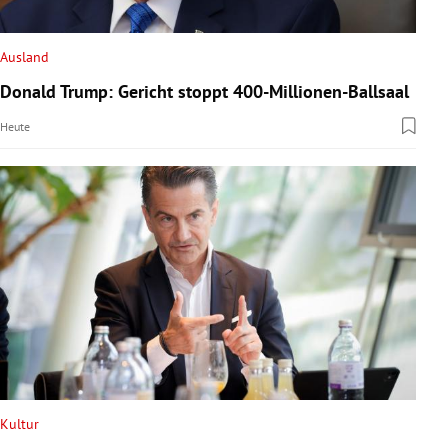
rreich Untermenü
Ausland
rt Untermenü
Donald Trump: Gericht stoppt 400-Millionen-Ballsaal
schaft Untermenü
Heute
s Untermenü
zeit Untermenü
undheit Untermenü
tur Untermenü
nung Untermenü
lität Untermenü
Kultur