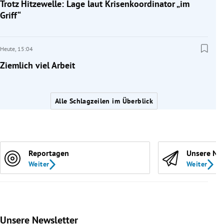
Trotz Hitzewelle: Lage laut Krisenkoordinator „im
Griff“
Heute,
15:04
Ziemlich viel Arbeit
Alle Schlagzeilen im Überblick
Reportagen
Unsere Ne
Weiter
Weiter
Unsere Newsletter
Slide 1 von 9