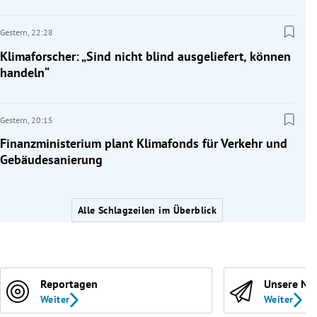
Gestern,
22:28
Klimaforscher: „Sind nicht blind ausgeliefert, können
handeln“
Gestern,
20:15
Finanzministerium plant Klimafonds für Verkehr und
Gebäudesanierung
Alle Schlagzeilen im Überblick
Reportagen
Unsere Ne
Weiter
Weiter