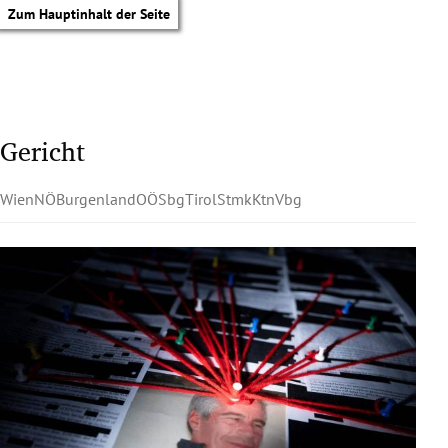
Zum Hauptinhalt der Seite
Gericht
Wien
NÖ
Burgenland
OÖ
Sbg
Tirol
Stmk
Ktn
Vbg
tik Untermenü