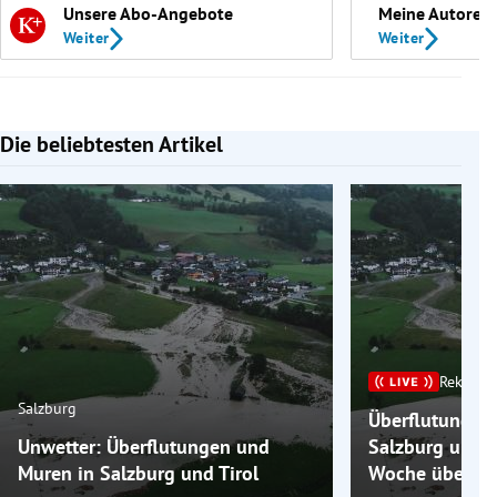
Unsere Abo-Angebote
Meine Autoren
Weiter
Weiter
Die beliebtesten Artikel
Slide 1 von 7
Rekordh
Salzburg
Überflutungen
Unwetter: Überflutungen und
Salzburg und T
Muren in Salzburg und Tirol
Woche über 35