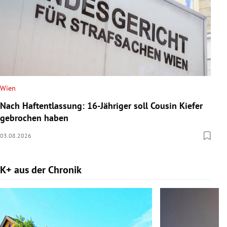
Wien
Nach Haftentlassung: 16-Jähriger soll Cousin Kiefer
gebrochen haben
03.08.2026
K+ aus der Chronik
Slide 1 von 9