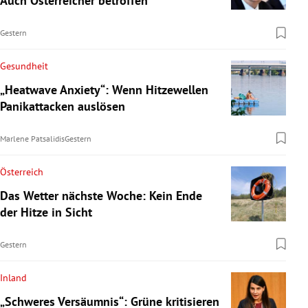
Auch Österreicher betroffen
Gestern
Gesundheit
„Heatwave Anxiety“: Wenn Hitzewellen
Panikattacken auslösen
Marlene Patsalidis
Gestern
Österreich
Das Wetter nächste Woche: Kein Ende
der Hitze in Sicht
Gestern
Inland
„Schweres Versäumnis“: Grüne kritisieren