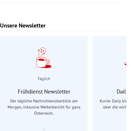
Unsere Newsletter
Slide 1 von 9
Täglich
Frühdienst Newsletter
Daily
Der tägliche Nachrichtenüberblick am
Kurier Daily biet
Morgen, inklusive Wetterbericht für ganz
über die wichti
Österreich.