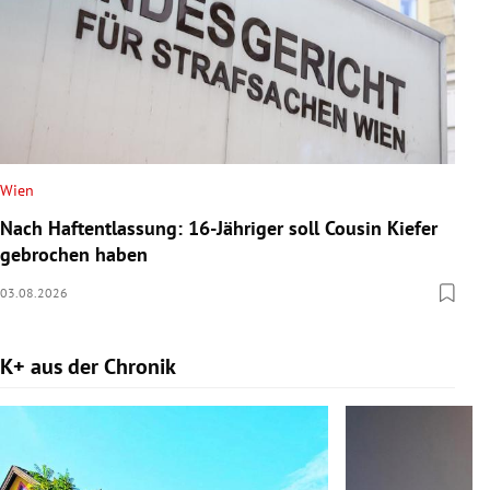
Wien
Nach Haftentlassung: 16-Jähriger soll Cousin Kiefer
gebrochen haben
03.08.2026
K+ aus der Chronik
Slide 1 von 9