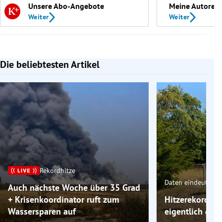
Unsere Abo-Angebote
Meine Autoren
Weiter
Weiter
Die beliebtesten Artikel
Slide 1 von 7
Rekordhitze
Daten eindeutig
Auch nächste Woche über 35 Grad
+ Krisenkoordinator ruft zum
Hitzerekord: W
Wassersparen auf
eigentlich ge