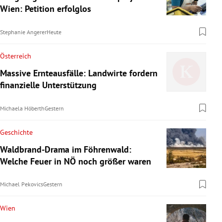
Wien: Petition erfolglos
Stephanie Angerer
Heute
Österreich
Massive Ernteausfälle: Landwirte fordern
finanzielle Unterstützung
Michaela Höberth
Gestern
Geschichte
Waldbrand-Drama im Föhrenwald:
Welche Feuer in NÖ noch größer waren
Michael Pekovics
Gestern
Wien