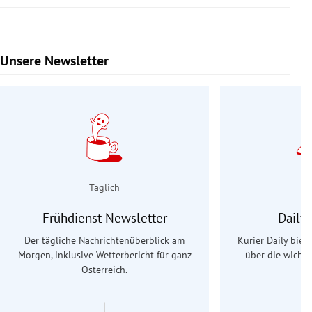
Unsere Newsletter
Slide 1 von 9
Täglich
Frühdienst Newsletter
Daily
Der tägliche Nachrichtenüberblick am
Kurier Daily biet
Morgen, inklusive Wetterbericht für ganz
über die wichti
Österreich.