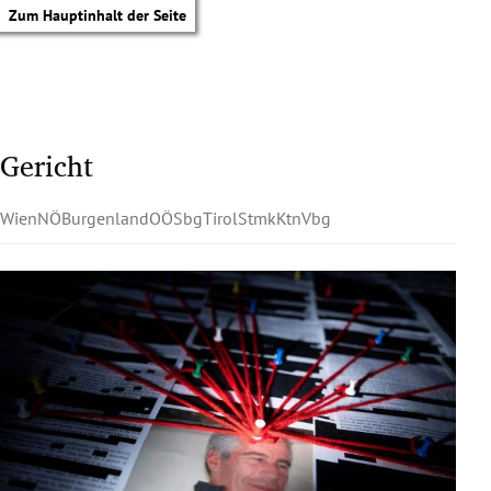
Zum Hauptinhalt der Seite
Gericht
Wien
NÖ
Burgenland
OÖ
Sbg
Tirol
Stmk
Ktn
Vbg
tik Untermenü