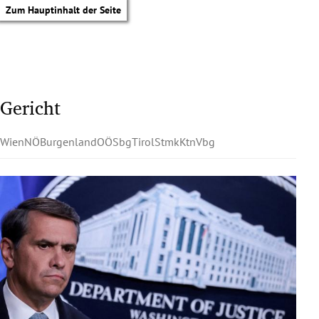
Zum Hauptinhalt der Seite
Gericht
Wien
NÖ
Burgenland
OÖ
Sbg
Tirol
Stmk
Ktn
Vbg
tik Untermenü