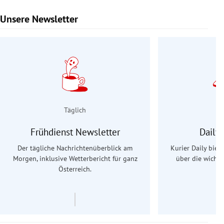
Unsere Newsletter
Slide 1 von 9
Täglich
Frühdienst Newsletter
Daily
Der tägliche Nachrichtenüberblick am
Kurier Daily biet
Morgen, inklusive Wetterbericht für ganz
über die wichti
Österreich.