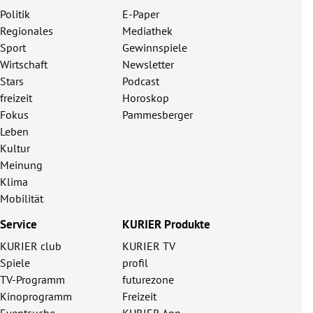
Politik
E-Paper
Regionales
Mediathek
Sport
Gewinnspiele
Wirtschaft
Newsletter
Stars
Podcast
freizeit
Horoskop
Fokus
Pammesberger
Leben
Kultur
Meinung
Klima
Mobilität
Service
KURIER Produkte
KURIER club
KURIER TV
Spiele
profil
TV-Programm
futurezone
Kinoprogramm
Freizeit
Eventsuche
KURIER App