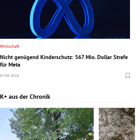
Wirtschaft
Nicht genügend Kinderschutz: 567 Mio. Dollar Strafe
für Meta
07.08.2026
K+ aus der Chronik
Slide 1 von 9