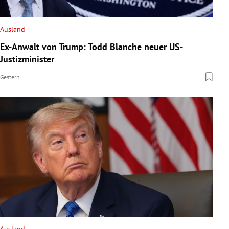
rreich Untermenü
Ausland
rt Untermenü
Ex-Anwalt von Trump: Todd Blanche neuer US-
Justizminister
schaft Untermenü
Gestern
s Untermenü
zeit Untermenü
undheit Untermenü
tur Untermenü
nung Untermenü
lität Untermenü