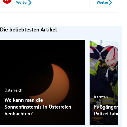
Weiter
Weiter
Die beliebtesten Artikel
Slide 1 von 7
Österreich
Kärnten
Wo kann man die
Sonnenfinsternis in Österreich
Fußgänger in K
beobachten?
Polizei fahnde