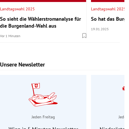
Landtagswahl 2025
Landtagswahl 2025
So sieht die Wählerstromanalyse für
So hat das Burg
die Burgenland-Wahl aus
19.01.2025
Vor 1 Minuten
Unsere Newsletter
Slide 1 von 9
Jeden Freitag
Jeden