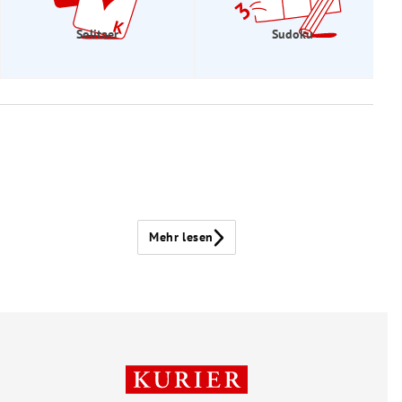
Solitaer
Sudoku
Mehr lesen