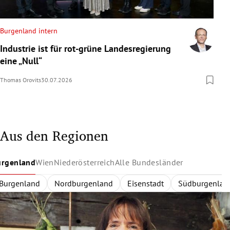
Burgenland intern
Industrie ist für rot-grüne Landesregierung
eine „Null“
Thomas Orovits
30.07.2026
Aus den Regionen
urgenland
Wien
Niederösterreich
Alle Bundesländer
Burgenland
Wien
Niederösterreich
Alle Bundesländer
Innerhalb des Gürtels
Nordburgenland
Rund um Wien
Wien
Niederösterreich
Außerhalb des Gürtels
Eisenstadt
Zentralregion
Südburgenlan
Burgenland
Waldvier
Dona