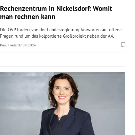
rreich Untermenü
Rechenzentrum in Nickelsdorf: Womit
man rechnen kann
rt Untermenü
Die ÖVP fordert von der Landesregierung Antworten auf offene
schaft Untermenü
Fragen rund um das kolportierte Großprojekt neben der A4.
Paul Haider
07.08.2026
s Untermenü
zeit Untermenü
undheit Untermenü
tur Untermenü
nung Untermenü
lität Untermenü