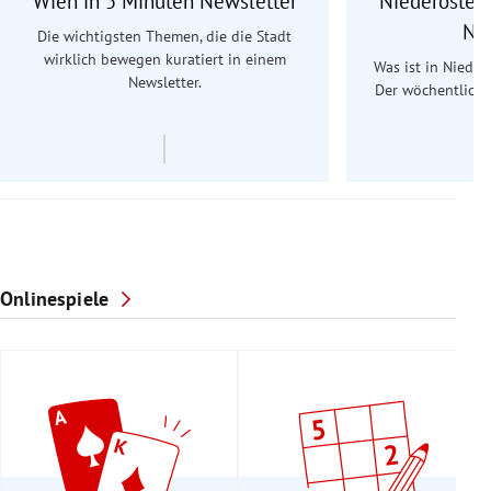
Wien in 5 Minuten Newsletter
Niederösterr
Ne
Die wichtigsten Themen, die die Stadt
wirklich bewegen kuratiert in einem
Was ist in Nieder
Newsletter.
Der wöchentliche
Re
Onlinespiele