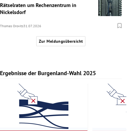
Rätselraten um Rechenzentrum in
Nickelsdorf
Thomas Orovits
31.07.2026
Zur Meldungsübersicht
Ergebnisse der Burgenland-Wahl 2025
Slide 1 von 11