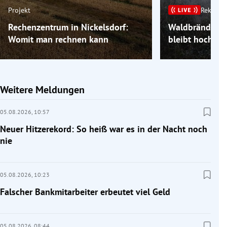
Projekt
Rekordh
Rechenzentrum in Nickelsdorf:
Waldbrände im
Womit man rechnen kann
bleibt hochso
Weitere Meldungen
05.08.2026,
10:57
Neuer Hitzerekord: So heiß war es in der Nacht noch
nie
05.08.2026,
10:23
Falscher Bankmitarbeiter erbeutet viel Geld
05.08.2026,
08:44