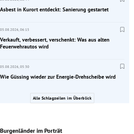
Asbest in Kurort entdeckt: Sanierung gestartet
05.08.2026,
06:15
Verkauft, verbessert, verschenkt: Was aus alten
Feuerwehrautos wird
05.08.2026,
05:30
Wie Güssing wieder zur Energie-Drehscheibe wird
Alle Schlagzeilen im Überblick
Burgenländer im Porträt
Slide 1 von 9