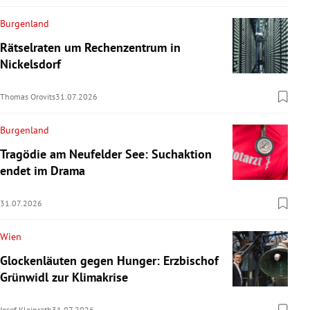
Burgenland
Rätselraten um Rechenzentrum in
Nickelsdorf
Thomas Orovits
31.07.2026
Burgenland
Tragödie am Neufelder See: Suchaktion
endet im Drama
31.07.2026
Wien
Glockenläuten gegen Hunger: Erzbischof
Grünwidl zur Klimakrise
Josef Kleinrath
31.07.2026