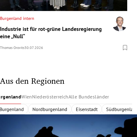
Burgenland intern
Industrie ist für rot-grüne Landesregierung
eine „Null“
Thomas Orovits
30.07.2026
Aus den Regionen
urgenland
Wien
Niederösterreich
Alle Bundesländer
Burgenland
Wien
Niederösterreich
Alle Bundesländer
Innerhalb des Gürtels
Nordburgenland
Rund um Wien
Wien
Niederösterreich
Außerhalb des Gürtels
Eisenstadt
Zentralregion
Südburgenlan
Burgenland
Waldvier
Dona