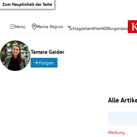
Zum Hauptinhalt der Seite
Menü
Meine Region
Schlagzeilen
Wien
NÖ
Burgenland
Öste
Tamara Gaider
Folgen
Alle Arti
tik Untermenü
Werbung
rreich Untermenü