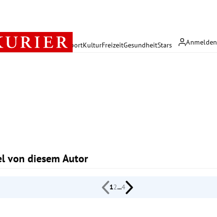
Anmelde
rreich
Politik
Wirtschaft
Sport
Kultur
Freizeit
Gesundheit
Stars
kel von diesem Autor
1
2
...
4