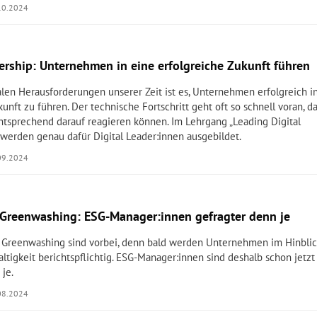
10.2024
dership: Unternehmen in eine erfolgreiche Zukunft führen
alen Herausforderungen unserer Zeit ist es, Unternehmen erfolgreich i
kunft zu führen. Der technische Fortschritt geht oft so schnell voran, d
entsprechend darauf reagieren können. Im Lehrgang „Leading Digital
 werden genau dafür Digital Leader:innen ausgebildet.
09.2024
 Greenwashing: ESG-Manager:innen gefragter denn je
n Greenwashing sind vorbei, denn bald werden Unternehmen im Hinbli
altigkeit berichtspflichtig. ESG-Manager:innen sind deshalb schon jetzt
 je.
08.2024