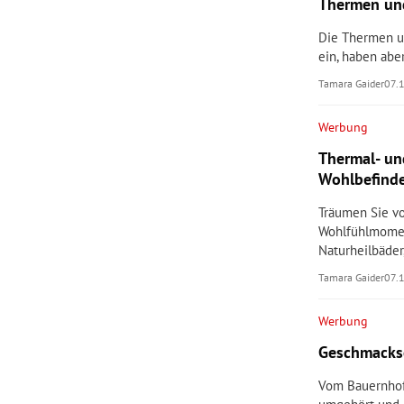
Thermen un
Die Thermen u
ein, haben ab
Tamara Gaider
07.
Werbung
Thermal- un
Wohlbefinde
Träumen Sie v
Wohlfühlmomen
Naturheilbäder,
Tamara Gaider
07.
Werbung
Geschmackse
Vom Bauernhof 