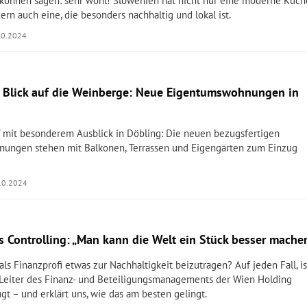
können sagen: sehr wohl! Slowenien hat nicht nur eine moderne Küch
ern auch eine, die besonders nachhaltig und lokal ist.
10.2024
Blick auf die Weinberge: Neue Eigentumswohnungen in
g“ mit besonderem Ausblick in Döbling: Die neuen bezugsfertigen
ungen stehen mit Balkonen, Terrassen und Eigengärten zum Einzug
10.2024
s Controlling: „Man kann die Welt ein Stück besser mache
 als Finanzprofi etwas zur Nachhaltigkeit beizutragen? Auf jeden Fall, is
, Leiter des Finanz- und Beteiligungsmanagements der Wien Holding
t – und erklärt uns, wie das am besten gelingt.