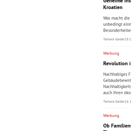
Geheime Inse
Kroatien
Was macht die
unbedingt einm
Besonderheite
Tamara Gaider
28.
Werbung
Revolution
Nachhaltiges F
Gebäudebewirt
Nachhaltigkeit
auch ihren öko
Tamara Gaider
16.
Werbung
Ob Familienu