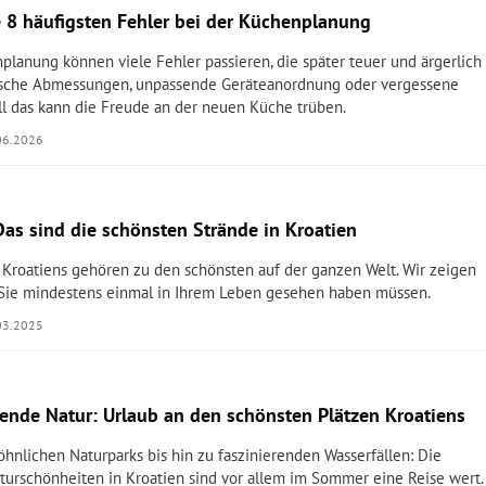
e 8 häufigsten Fehler bei der Küchenplanung
planung können viele Fehler passieren, die später teuer und ärgerlich
lsche Abmessungen, unpassende Geräteanordnung oder vergessene
ll das kann die Freude an der neuen Küche trüben.
06.2026
Das sind die schönsten Strände in Kroatien
 Kroatiens gehören zu den schönsten auf der ganzen Welt. Wir zeigen
 Sie mindestens einmal in Ihrem Leben gesehen haben müssen.
03.2025
nde Natur: Urlaub an den schönsten Plätzen Kroatiens
nlichen Naturparks bis hin zu faszinierenden Wasserfällen: Die
turschönheiten in Kroatien sind vor allem im Sommer eine Reise wert.