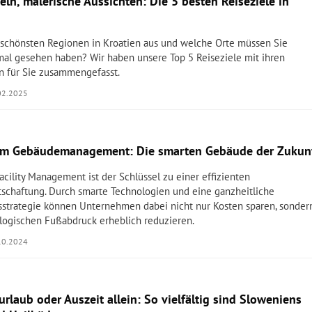
ln, malerische Aussichten: Die 5 besten Reiseziele in
 schönsten Regionen in Kroatien aus und welche Orte müssen Sie
al gesehen haben? Wir haben unsere Top 5 Reiseziele mit ihren
n für Sie zusammengefasst.
02.2025
 im Gebäudemanagement: Die smarten Gebäude der Zukun
acility Management ist der Schlüssel zu einer effizienten
schaftung. Durch smarte Technologien und eine ganzheitliche
sstrategie können Unternehmen dabei nicht nur Kosten sparen, sonder
logischen Fußabdruck erheblich reduzieren.
10.2024
rlaub oder Auszeit allein: So vielfältig sind Sloweniens