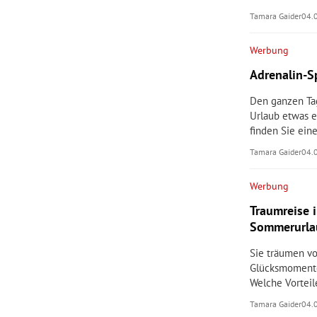
Tamara Gaider
04.
Werbung
Adrenalin-S
Den ganzen Tag
Urlaub etwas e
finden Sie ein
Tamara Gaider
04.
Werbung
Traumreise i
Sommerurla
Sie träumen v
Glücksmomenten
Welche Vorteile
Tamara Gaider
04.