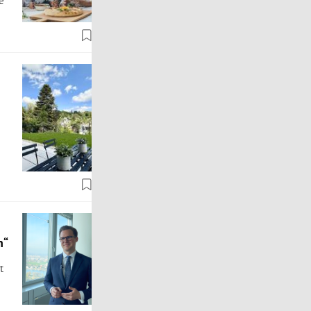
e
n“
t