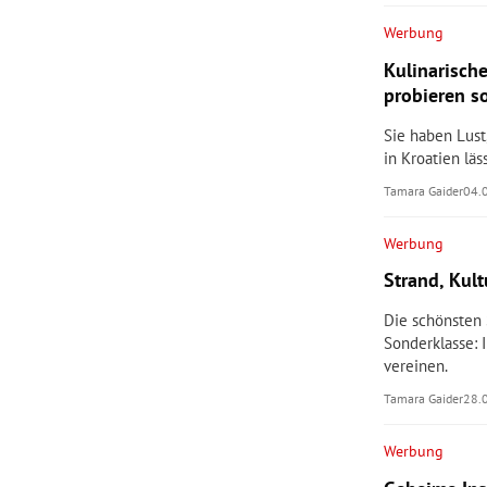
Werbung
Kulinarisch
probieren so
Sie haben Lust
in Kroatien lä
Tamara Gaider
04.
Werbung
Strand, Kult
Die schönsten 
Sonderklasse: 
vereinen.
Tamara Gaider
28.
Werbung