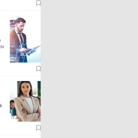
n
ass
ck