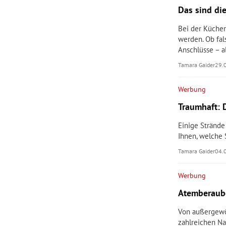
Das sind di
rt Untermenü
Bei der Küchen
werden. Ob fa
schaft Untermenü
Anschlüsse – a
Tamara Gaider
29.
s Untermenü
Werbung
zeit Untermenü
Traumhaft: 
undheit Untermenü
Einige Strände
Ihnen, welche
tur Untermenü
Tamara Gaider
04.
nung Untermenü
Werbung
lität Untermenü
Atemberaube
Von außergewöh
zahlreichen Na