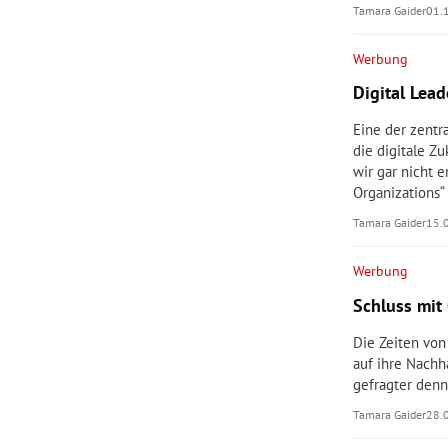
Tamara Gaider
01.
Werbung
Digital Lea
Eine der zentr
die digitale Zu
wir gar nicht 
Organizations“
Tamara Gaider
15.
Werbung
Schluss mit
Die Zeiten vo
auf ihre Nachh
gefragter denn
Tamara Gaider
28.