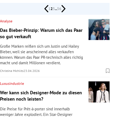
rreich Untermenü
1
2
3
...
56
rt Untermenü
Analyse
Das Bieber-Prinzip: Warum sich das Paar
schaft Untermenü
so gut verkauft
s Untermenü
Große Marken reißen sich um Justin und Hailey
Bieber, weil sie anscheinend alles verkaufen
zeit Untermenü
können. Warum das Paar PR-technisch alles richtig
macht und damit Millionen verdient.
undheit Untermenü
Christina Michlits
23.04.2026
tur Untermenü
Luxusindustrie
Wer kann sich Designer-Mode zu diesen
nung Untermenü
Preisen noch leisten?
lität Untermenü
Die Preise für Prêt-à-porter sind innerhalb
weniger Jahre explodiert. Ein Star-Designer