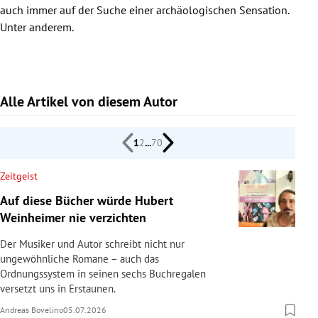
auch immer auf der Suche einer archäologischen Sensation.
rreich Untermenü
Unter anderem.
rt Untermenü
schaft Untermenü
Alle Artikel von diesem Autor
s Untermenü
1
2
...
70
zeit Untermenü
Zeitgeist
undheit Untermenü
Auf diese Bücher würde Hubert
Weinheimer nie verzichten
tur Untermenü
Der Musiker und Autor schreibt nicht nur
nung Untermenü
ungewöhnliche Romane – auch das
Ordnungssystem in seinen sechs Buchregalen
lität Untermenü
versetzt uns in Erstaunen.
Andreas Bovelino
05.07.2026