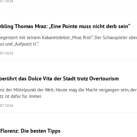
.07.2026
ebling Thomas Mraz: „Eine Pointe muss nicht derb sein“
geistert mit seinem Kabarettdebüt „Mraz first!“. Der Schauspieler übe
s und „Aufputzt is’“.
.07.2026
berührt das Dolce Vita der Stadt trotz Overtourism
enz der Mittelpunkt der Welt: Heute mag die Macht vergangen sein, der
tz ist dafür für immer.
.07.2026
 Florenz: Die besten Tipps