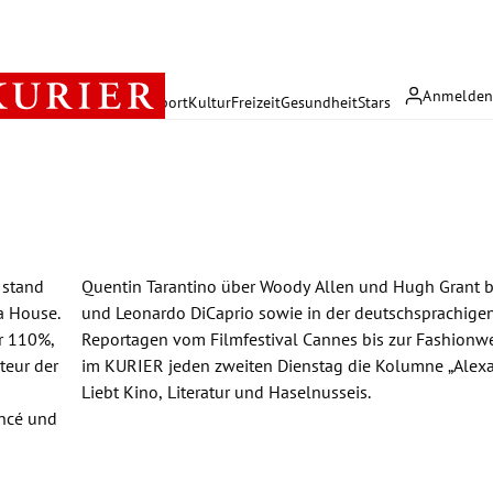
Anmelde
rreich
Politik
Wirtschaft
Sport
Kultur
Freizeit
Gesundheit
Stars
 stand
 Lopez
a House.
urszene.
ür 110%,
Schreibt
teur der
owtime“.
Liebt Kino, Literatur und Haselnusseis.
oncé und