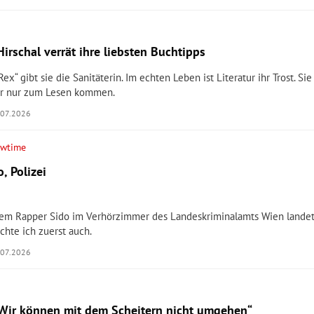
irschal verrät ihre liebsten Buchtipps
ex“ gibt sie die Sanitäterin. Im echten Leben ist Literatur ihr Trost. Sie
er nur zum Lesen kommen.
.07.2026
owtime
, Polizei
dem Rapper Sido im Verhörzimmer des Landeskriminalamts Wien landet
chte ich zuerst auch.
.07.2026
 „Wir können mit dem Scheitern nicht umgehen“