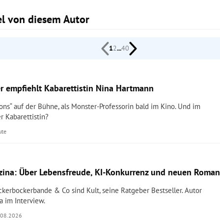
kel von diesem Autor
1
2
...
40
r empfiehlt Kabarettistin Nina Hartmann
ons“ auf der Bühne, als Monster-Professorin bald im Kino. Und im
r Kabarettistin?
ute
ina: Über Lebensfreude, KI-Konkurrenz und neuen Roma
ckerbockerbande & Co sind Kult, seine Ratgeber Bestseller. Autor
 im Interview.
.08.2026