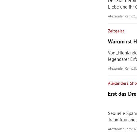
Der Star der R
Liebe und ihr 
Alexander Kern
21
Zeitgeist
Warum ist H
Von „Highlande
legendärer Erf
Alexander Kern
18
Alexanders Sh
Erst das Dr
Sexuelle Span
Traumfrau ange
Alexander Kern
16