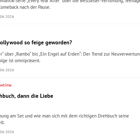
omantik-Serie „Every Year After“ über die Bestseller-Verfilmung, Teenag
Comeback nach der Pause.
.06.2026
ollywood so feige geworden?
r“ über „Rambo“ bis „Ein Engel auf Erden“: Der Trend zur Neuverwertu
olge ist omnipräsent.
.06.2026
owtime
ehbuch, dann die Liebe
nung am Set und wie man sich mit dem richtigen Drehbuch seine
lt.
.06.2026