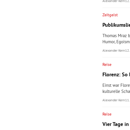
Alexander Kern
12
Zeitgeist
Publikumsli
Thomas Mraz be
Humor, Egoismu
Alexander Kern
12
Reise
Florenz: So 
Einst war Flor
kulturelle Scha
Alexander Kern
11
Reise
Vier Tage in