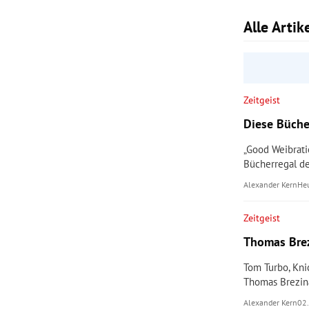
Alle Arti
rt Untermenü
schaft Untermenü
s Untermenü
Zeitgeist
Diese Büche
zeit Untermenü
„Good Weibrati
undheit Untermenü
Bücherregal de
Alexander Kern
He
tur Untermenü
Zeitgeist
nung Untermenü
Thomas Brez
lität Untermenü
Tom Turbo, Kni
Thomas Brezina
Alexander Kern
02