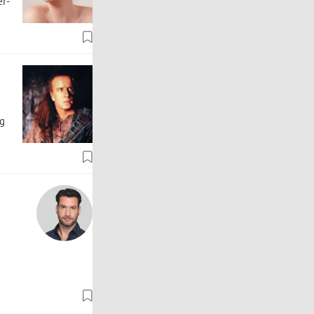
er-
ng