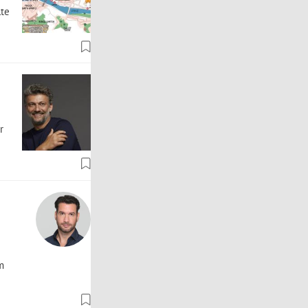
lte
r
m