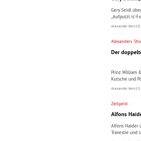
Gery Seidl übe
„Aufputzt is’-F
Alexander Kern
19
Alexanders Sh
Der doppelt
Prinz William 
Kutsche und Po
Alexander Kern
15
Zeitgeist
Alfons Haid
Alfons Haider ü
Travestie und 