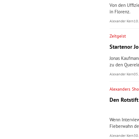
Von den Uffizi
in Florenz.
Alexander Kern
10
Zeitgeist
Startenor J
Jonas Kaufman
zu den Querele
Alexander Kern
05
Alexanders Sh
Den Rotstift
Wenn Intervie
Fieberwahn de
Alexander Kern
30