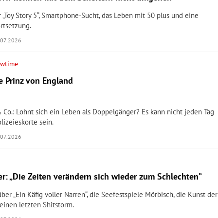
r „Toy Story 5“, Smartphone-Sucht, das Leben mit 50 plus und eine
ortsetzung.
.07.2026
owtime
e Prinz von England
& Co.: Lohnt sich ein Leben als Doppelgänger? Es kann nicht jeden Tag
lizeieskorte sein.
.07.2026
er: „Die Zeiten verändern sich wieder zum Schlechten“
ber „Ein Käfig voller Narren“, die Seefestspiele Mörbisch, die Kunst der
seinen letzten Shitstorm.