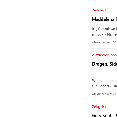
Zeitgeist
Maddalena H
In „Kommissar R
muss als Mutt
Alexander Kern
30
Alexanders Sh
Drogen, Sido
Wie ich dank 
Ein Scherz? Da
Alexander Kern
28
Zeitgeist
Gery Seidl: