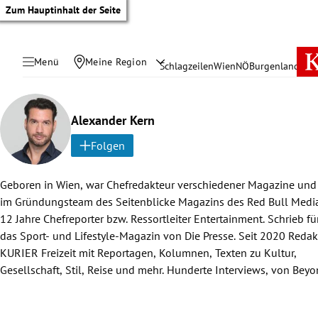
Zum Hauptinhalt der Seite
Menü
Meine Region
Schlagzeilen
Wien
NÖ
Burgenland
Öste
Alexander Kern
Folgen
Geboren in Wien, war Chefredakteur verschiedener Magazine und
Quentin Tarantino über Woody Allen und Hugh Grant bis Jennifer
im Gründungsteam des Seitenblicke Magazins des Red Bull Medi
und Leonardo DiCaprio sowie in der deutschsprachigen Kult
12 Jahre Chefreporter bzw. Ressortleiter Entertainment. Schrieb f
Reportagen vom Filmfestival Cannes bis zur Fashionweek Berlin. 
das Sport- und Lifestyle-Magazin von Die Presse. Seit 2020 Redak
im KURIER jeden zweiten Dienstag die Kolumne „Alexanders Sh
KURIER Freizeit mit Reportagen, Kolumnen, Texten zu Kultur,
Gesellschaft, Stil, Reise und mehr. Hunderte Interviews, von Bey
tik Untermenü
rreich Untermenü