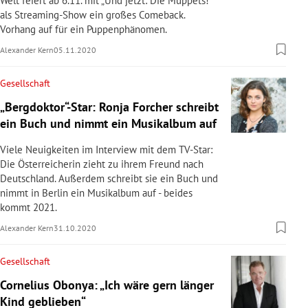
Welt feiert ab 6.11. mit „Und jetzt: Die Muppets!“
als Streaming-Show ein großes Comeback.
Vorhang auf für ein Puppenphänomen.
Alexander Kern
05.11.2020
Gesellschaft
„Bergdoktor“-Star: Ronja Forcher schreibt
ein Buch und nimmt ein Musikalbum auf
Viele Neuigkeiten im Interview mit dem TV-Star:
Die Österreicherin zieht zu ihrem Freund nach
Deutschland. Außerdem schreibt sie ein Buch und
nimmt in Berlin ein Musikalbum auf - beides
kommt 2021.
Alexander Kern
31.10.2020
Gesellschaft
Cornelius Obonya: „Ich wäre gern länger
Kind geblieben“