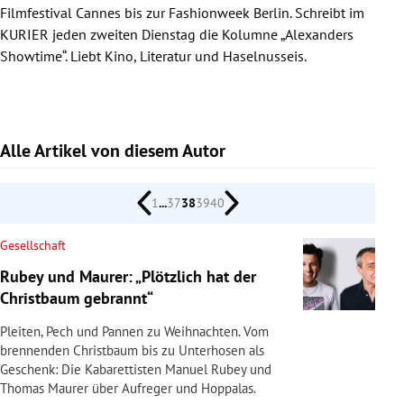
Filmfestival Cannes bis zur Fashionweek Berlin. Schreibt im
rreich Untermenü
KURIER jeden zweiten Dienstag die Kolumne „Alexanders
Showtime“. Liebt Kino, Literatur und Haselnusseis.
rt Untermenü
schaft Untermenü
Alle Artikel von diesem Autor
s Untermenü
zeit Untermenü
1
...
37
38
39
40
undheit Untermenü
Gesellschaft
Rubey und Maurer: „Plötzlich hat der
tur Untermenü
Christbaum gebrannt“
nung Untermenü
Pleiten, Pech und Pannen zu Weihnachten. Vom
brennenden Christbaum bis zu Unterhosen als
lität Untermenü
Geschenk: Die Kabarettisten Manuel Rubey und
Thomas Maurer über Aufreger und Hoppalas.