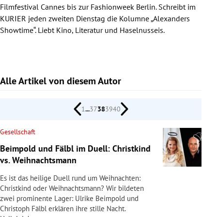
Filmfestival Cannes bis zur Fashionweek Berlin. Schreibt im
rreich Untermenü
KURIER jeden zweiten Dienstag die Kolumne „Alexanders
Showtime“. Liebt Kino, Literatur und Haselnusseis.
rt Untermenü
schaft Untermenü
Alle Artikel von diesem Autor
s Untermenü
zeit Untermenü
1
...
37
38
39
40
undheit Untermenü
Gesellschaft
Beimpold und Fälbl im Duell: Christkind
tur Untermenü
vs. Weihnachtsmann
nung Untermenü
Es ist das heilige Duell rund um Weihnachten:
Christkind oder Weihnachtsmann? Wir bildeten
lität Untermenü
zwei prominente Lager: Ulrike Beimpold und
Christoph Fälbl erklären ihre stille Nacht.